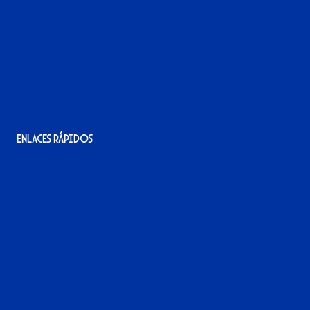
Avenida Alcalde Jesús Mantaras, 1;
local 2-3, 11405 Jerez de la Frontera
956 11 22 32
info@xerezdfc.com
Enlaces rápidos
La tienda del Xerez
¡Hazte socio/a!
¡Hazte voluntario/a!
Contacto
Acreditaciones
Nuestra historia