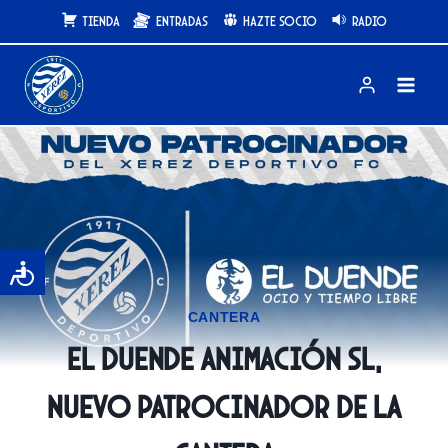
Saltar
Tienda
Entradas
Hazte Socio
Radio
al
contenido
CANTERA
El Duende Animación SL,
nuevo patrocinador de la