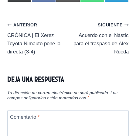
o
o
o
o
o
(
a
m
h
e
m
m
m
m
m
T
c
a
a
l
p
p
p
p
p
w
e
i
t
e
a
a
a
a
a
i
b
l
s
g
Navegación
r
r
r
r
r
t
o
A
r
ANTERIOR
SIGUIENTE
t
t
t
t
t
t
o
p
a
CRÓNICA | El Xerez
Acuerdo con el Nàstic
i
i
i
i
i
e
k
p
m
de
r
r
r
r
r
r
Toyota Nimauto pone la
para el traspaso de Álex
e
e
e
e
e
)
entradas
directa (3-4)
Rueda
n
n
n
n
n
Deja una respuesta
Tu dirección de correo electrónico no será publicada.
Los
campos obligatorios están marcados con
*
Comentario
*