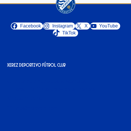
Facebook
Instagram
X
YouTube
TikTok
Xerez Deportivo Fútbol Club
Avenida Alcalde Jesús Mantaras, 1;
local 2-3, 11405 Jerez de la Frontera
956 11 22 32
info@xerezdfc.com