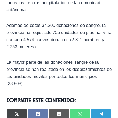
todos los centros hospitalarios de la comunidad
autónoma.
Además de estas 34.200 donaciones de sangre, la
provincia ha registrado 755 unidades de plasma, y ha
sumado 4.574 nuevos donantes (2.311 hombres y
2.253 mujeres).
La mayor parte de las donaciones sangre de la
provincia se han realizado en los desplazamientos de
las unidades móviles por todos los municipios
(28.908).
Comparte este contenido:
C
C
C
C
C
X
F
E
W
T