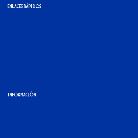
Enlaces rápidos
La tienda del Xerez
¡Hazte socio/a!
¡Hazte voluntario/a!
Contacto
Acreditaciones
Nuestra historia
Información
Aviso Legal
Política de Privacidad
Política de Cookies