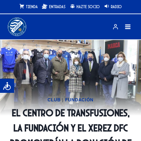
Saltar
Tienda
Entradas
Hazte Socio
Radio
al
contenido
CLUB
|
FUNDACIÓN
El Centro de Transfusiones,
la Fundación y el Xerez DFC