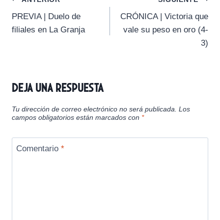
Navegación
t
o
A
r
t
t
t
t
t
t
o
p
a
PREVIA | Duelo de
CRÓNICA | Victoria que
i
i
i
i
i
e
k
p
m
de
r
r
r
r
r
r
filiales en La Granja
vale su peso en oro (4-
e
e
e
e
e
)
entradas
3)
n
n
n
n
n
Deja una respuesta
Tu dirección de correo electrónico no será publicada.
Los
campos obligatorios están marcados con
*
Comentario
*