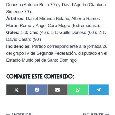
Donoso (Antonio Bello 79′) y David Agudo (Gianluca
Simeone 79′).
Árbitros:
Daniel Miranda Bolaño, Alberto Ramos
Martín Romo y Angel Caro Mogío (Extremadura).
Goles:
1-0: Caio (46′); 1-1: Guille Donoso (60′); 2-1:
David Castro (90′)
Incidencias:
Partido correspondiente a la jornada 26
del grupo IV de Segunda Federación, disputado en el
Estadio Municipal de Santo Domingo.
Comparte este contenido:
C
C
C
C
C
X
F
E
W
T
o
o
o
o
o
(
a
m
h
e
m
m
m
m
m
T
c
a
a
l
p
p
p
p
p
w
e
i
t
e
a
a
a
a
a
i
b
l
s
g
r
r
r
r
r
ANTERIOR
SIGUIENTE