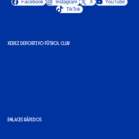
Facebook
Instagram
X
YouTube
TikTok
Xerez Deportivo Fútbol Club
Avenida Alcalde Jesús Mantaras, 1;
local 2-3, 11405 Jerez de la Frontera
956 11 22 32
info@xerezdfc.com
Enlaces rápidos
La tienda del Xerez