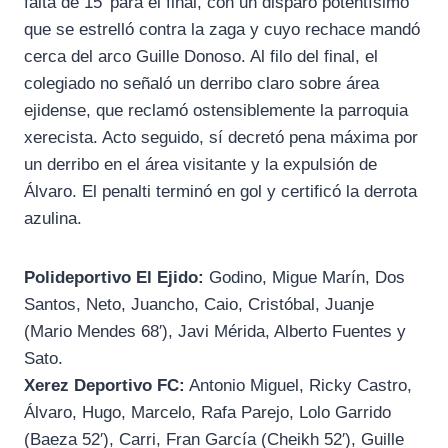
falta de 15′ para el final, con un disparo potentísimo
que se estrelló contra la zaga y cuyo rechace mandó
cerca del arco Guille Donoso. Al filo del final, el
colegiado no señaló un derribo claro sobre área
ejidense, que reclamó ostensiblemente la parroquia
xerecista. Acto seguido, sí decretó pena máxima por
un derribo en el área visitante y la expulsión de
Álvaro. El penalti terminó en gol y certificó la derrota
azulina.
Polideportivo El Ejido:
Godino, Migue Marín, Dos
Santos, Neto, Juancho, Caio, Cristóbal, Juanje
(Mario Mendes 68′), Javi Mérida, Alberto Fuentes y
Sato.
Xerez Deportivo FC:
Antonio Miguel, Ricky Castro,
Álvaro, Hugo, Marcelo, Rafa Parejo, Lolo Garrido
(Baeza 52′), Carri, Fran García (Cheikh 52′), Guille