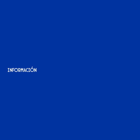
¡Hazte socio/a!
¡Hazte voluntario/a!
Contacto
Acreditaciones
Nuestra historia
Información
Aviso Legal
Política de Privacidad
Política de Cookies
Accesibilidad