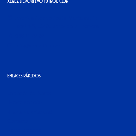
Xerez Deportivo Fútbol Club
Avenida Alcalde Jesús Mantaras, 1;
local 2-3, 11405 Jerez de la Frontera
956 11 22 32
info@xerezdfc.com
Enlaces rápidos
La tienda del Xerez
¡Hazte socio/a!
¡Hazte voluntario/a!
Contacto
Acreditaciones