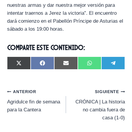
nuestras armas y dar nuestra mejor versión para
intentar traernos a Jerez la victoria”. El encuentro
dará comienzo en el Pabellón Príncipe de Asturias el
sábado a los 19:00 horas.
Comparte este contenido:
C
C
C
C
C
X
F
E
W
T
o
o
o
o
o
(
a
m
h
e
m
m
m
m
m
T
c
a
a
l
p
p
p
p
p
w
e
i
t
e
a
a
a
a
a
i
b
l
s
g
Navegación
r
r
r
r
r
t
o
A
r
ANTERIOR
SIGUIENTE
t
t
t
t
t
t
o
p
a
Agridulce fin de semana
CRÓNICA | La historia
i
i
i
i
i
e
k
p
m
de
r
r
r
r
r
r
para la Cantera
no cambia fuera de
e
e
e
e
e
)
entradas
casa (1-0)
n
n
n
n
n