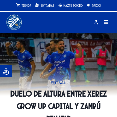
Saltar
Tienda
Entradas
Hazte Socio
Radio
al
contenido
FUTSAL
Duelo de altura entre Xerez
Grow Up Capital y Zambú