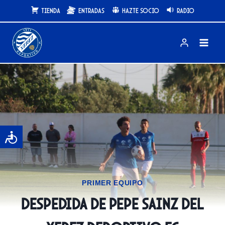
Saltar
Tienda
Entradas
Hazte Socio
Radio
al
contenido
PRIMER EQUIPO
Despedida de Pepe Sainz del