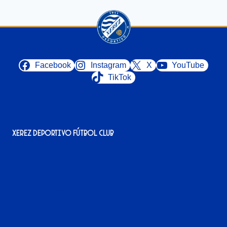
Facebook
Instagram
X
YouTube
TikTok
Xerez Deportivo Fútbol Club
Avenida Alcalde Jesús Mantaras, 1;
local 2-3, 11405 Jerez de la Frontera
956 11 22 32
info@xerezdfc.com