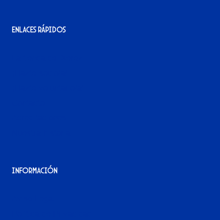
Enlaces rápidos
La tienda del Xerez
¡Hazte socio/a!
¡Hazte voluntario/a!
Contacto
Acreditaciones
Nuestra historia
Información
Aviso Legal
Política de Privacidad