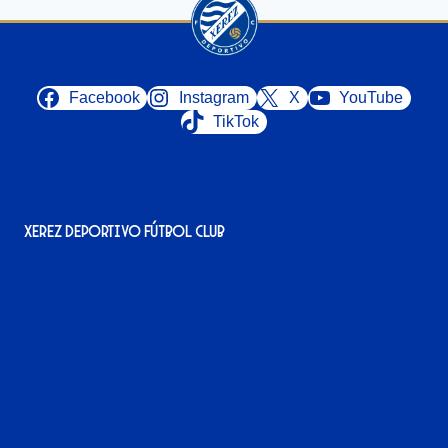
Facebook
Instagram
X
YouTube
TikTok
Xerez Deportivo Fútbol Club
Avenida Alcalde Jesús Mantaras, 1;
local 2-3, 11405 Jerez de la Frontera
956 11 22 32
info@xerezdfc.com