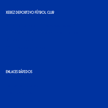
Xerez Deportivo Fútbol Club
Avenida Alcalde Jesús Mantaras, 1;
local 2-3, 11405 Jerez de la Frontera
956 11 22 32
info@xerezdfc.com
Enlaces rápidos
La tienda del Xerez
¡Hazte socio/a!
¡Hazte voluntario/a!
Contacto