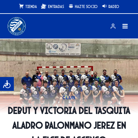
Saltar
Tienda
Entradas
Hazte Socio
Radio
al
contenido
CLUB
Debut y Victoria del Tasquita
Aladro Balonmano Jerez en