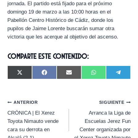
jornada. El partido está fijado para el próximo
domingo 19 de marzo a las 10:00 horas en el
Pabellón Centro Histórico de Cádiz, donde los
pupilos de Jaime Lorente buscarán sumar otra
victoria que les acerque al objetivo del ascenso.
Comparte este contenido:
C
C
C
C
C
X
F
E
W
T
o
o
o
o
o
(
a
m
h
e
m
m
m
m
m
T
c
a
a
l
p
p
p
p
p
w
e
i
t
e
a
a
a
a
a
i
b
l
s
g
Navegación
r
r
r
r
r
t
o
A
r
ANTERIOR
SIGUIENTE
t
t
t
t
t
t
o
p
a
CRÓNICA | El Xerez
Arranca la Liga de
i
i
i
i
i
e
k
p
m
de
r
r
r
r
r
r
Toyota Nimauto vende
Escuelas Jerez Fun
e
e
e
e
e
)
entradas
cara su derrota en
Center organizada por
n
n
n
n
n
Alcalá (2-1)
el Xerez Toyota Nimauto