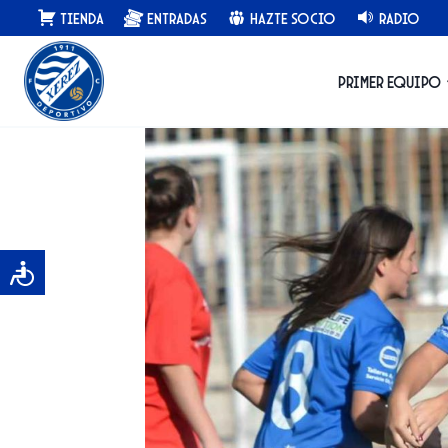
Saltar
Tienda
Entradas
Hazte Socio
Radio
al
contenido
Primer equipo