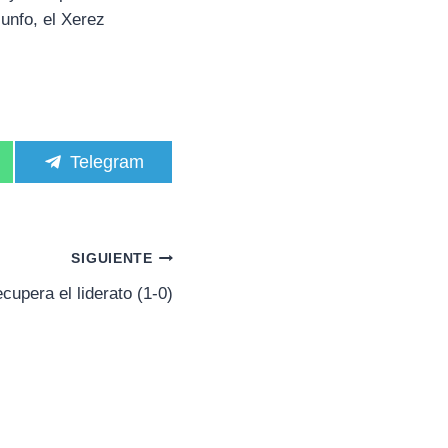
unfo, el Xerez
C
Telegram
o
m
p
a
r
SIGUIENTE
t
i
upera el liderato (1-0)
r
e
n