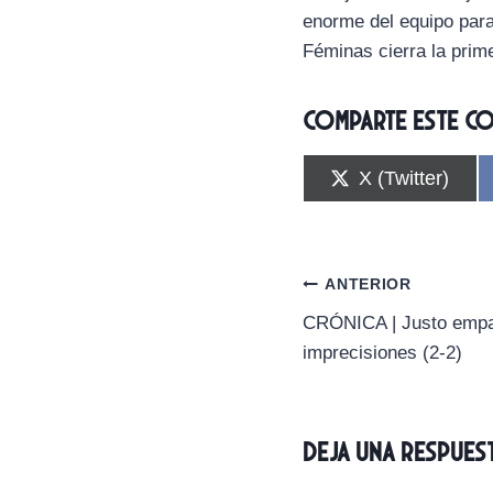
enorme del equipo para
Féminas cierra la prim
Comparte este c
C
X (Twitter)
o
m
p
a
r
Navegación
ANTERIOR
t
i
CRÓNICA | Justo empat
de
r
imprecisiones (2-2)
e
n
entradas
Deja una respues