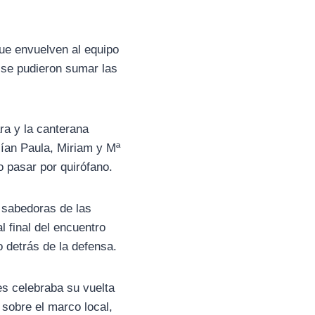
que envuelven al equipo
e se pudieron sumar las
ra y la canterana
lían Paula, Miriam y Mª
o pasar por quirófano.
o sabedoras de las
l final del encuentro
o detrás de la defensa.
es celebraba su vuelta
 sobre el marco local,