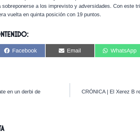
 sobreponerse a los imprevisto y adversidades. Con este tri
era vuelta en quinta posición con 19 puntos.
ontenido:
C
C
C
Facebook
Email
WhatsApp
o
o
o
m
m
m
p
p
p
a
a
a
r
r
r
t
t
t
i
i
i
e en un derbi de
CRÓNICA | El Xerez B rec
r
r
r
e
e
e
n
n
n
ta