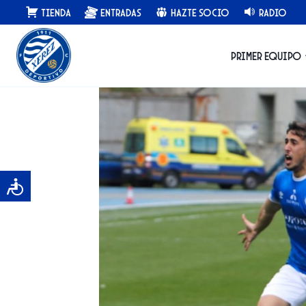
Saltar
Tienda
Entradas
Hazte Socio
Radio
al
contenido
Primer equipo