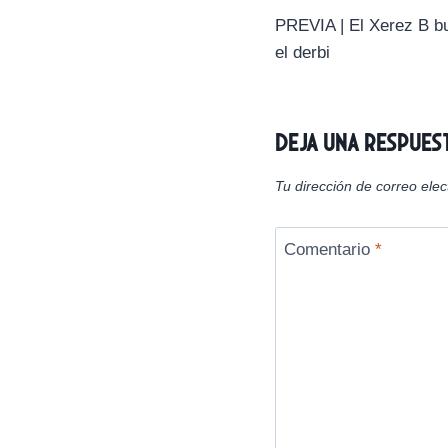
t
i
PREVIA | El Xerez B b
de
r
el derbi
e
n
entradas
Deja una respues
Tu dirección de correo elec
Comentario
*