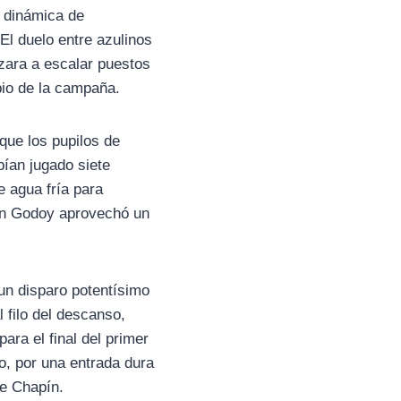
a dinámica de
El duelo entre azulinos
nzara a escalar puestos
ipio de la campaña.
que los pupilos de
ían jugado siete
e agua fría para
lan Godoy aprovechó un
 un disparo potentísimo
l filo del descanso,
ara el final del primer
ño, por una entrada dura
de Chapín.