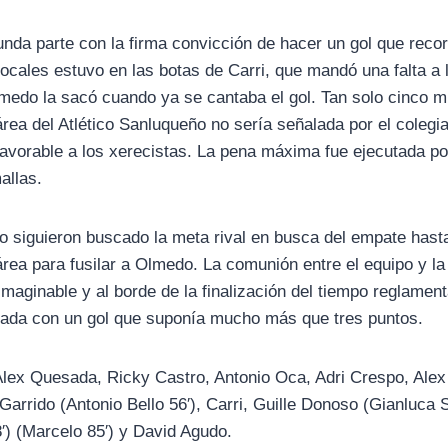
unda parte con la firma convicción de hacer un gol que recor
 locales estuvo en las botas de Carri, que mandó una falta a
medo la sacó cuando ya se cantaba el gol. Tan solo cinco m
rea del Atlético Sanluqueño no sería señalada por el colegi
 favorable a los xerecistas. La pena máxima fue ejecutada p
allas.
o siguieron buscado la meta rival en busca del empate has
área para fusilar a Olmedo. La comunión entre el equipo y la
maginable y al borde de la finalización del tiempo reglament
a grada con un gol que suponía mucho más que tres puntos.
lex Quesada, Ricky Castro, Antonio Oca, Adri Crespo, Ale
 Garrido (Antonio Bello 56′), Carri, Guille Donoso (Gianluca 
′) (Marcelo 85′) y David Agudo.