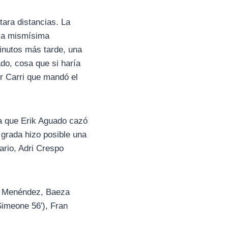
tara distancias. La
 la mismísima
inutos más tarde, una
ado, cosa que si haría
or Carri que mandó el
ta que Erik Aguado cazó
 grada hizo posible una
ario, Adri Crespo
x Menéndez, Baeza
Simeone 56′), Fran