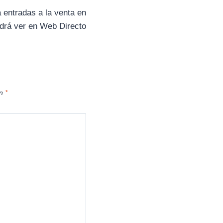
t
i
ntradas a la venta en
r
odrá ver en Web Directo
e
n
on
*