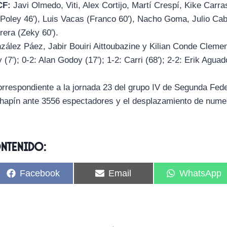
CF:
Javi Olmedo, Viti, Alex Cortijo, Martí Crespí, Kike Carra
Poley 46′), Luis Vacas (Franco 60′), Nacho Goma, Julio Ca
rera (Zeky 60′).
ález Páez, Jabir Bouiri Aittoubazine y Kilian Conde Clemen
(7′); 0-2: Alan Godoy (17′); 1-2: Carri (68′); 2-2: Erik Aguado
rrespondiente a la jornada 23 del grupo IV de Segunda Fede
Chapín ante 3556 espectadores y el desplazamiento de nume
ontenido:
C
C
C
Facebook
Email
WhatsApp
o
o
o
m
m
m
p
p
p
a
a
a
r
r
r