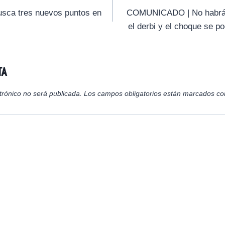
t
t
t
i
i
i
usca tres nuevos puntos en
COMUNICADO | No habrá e
r
r
r
el derbi y el choque se p
e
e
e
n
n
n
ta
trónico no será publicada.
Los campos obligatorios están marcados c