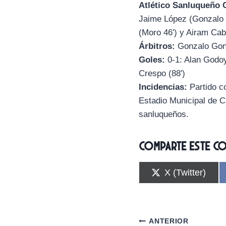
Atlético Sanluqueño 
Jaime López (Gonzalo 
(Moro 46′) y Airam Cab
Árbitros:
Gonzalo Gonz
Goles:
0-1: Alan Godoy 
Crespo (88′)
Incidencias:
Partido co
Estadio Municipal de 
sanluqueños.
Comparte este c
C
X (Twitter)
o
m
p
a
r
Navegación
ANTERIOR