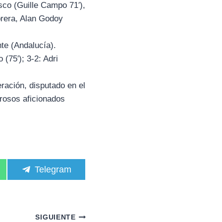
sco (Guille Campo 71′),
brera, Alan Godoy
te (Andalucía).
 (75′); 3-2: Adri
ración, disputado en el
rosos aficionados
C
Telegram
o
m
p
a
r
SIGUIENTE