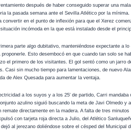
nfrentamiento después de haber conseguido superar una mal
ria la pasada semana ante el Sevilla Atlético por la mínima. 
a convertir en el punto de inflexión para que el Xerez come
la situación incómoda en la que está instalado desde el princ
imera parte algo dubitativo, manteniéndose expectante a lo 
a proponerle. Esto desembocó en que cuando tan solo se hab
o el primero de los visitantes. El gol sentó como un jarro d
dos. Casi sin mucho tiempo para lamentaciones, de nuevo A
lida de Alex Quesada para aumentar la ventaja.
ctricidad a los suyos y a los 25′ de partido, Carri mandaba
l conjunto azulino siguió buscando la meta de Javi Olmedo y a
 remate directamente en la madera. A falta de tres minutos p
xpulsó con tarjeta roja directa a Julio, del Atlético Sanluque
 dejó al jerezano doliéndose sobre el césped del Municipal 