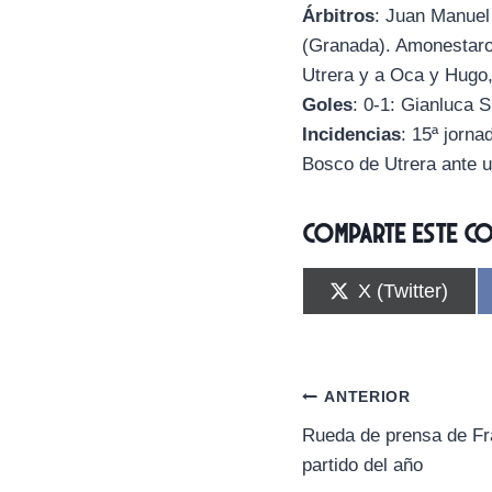
Árbitros
: Juan Manuel
(Granada). Amonestaron
Utrera y a Oca y Hugo, 
Goles
: 0-1: Gianluca S
Incidencias
: 15ª jorn
Bosco de Utrera ante 
Comparte este c
C
X (Twitter)
o
m
p
a
r
Navegación
ANTERIOR
t
i
Rueda de prensa de Fra
de
r
partido del año
e
n