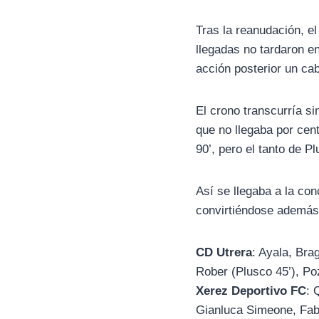
Tras la reanudación, e
llegadas no tardaron en
acción posterior un c
El crono transcurría si
que no llegaba por cen
90’, pero el tanto de P
Así se llegaba a la con
convirtiéndose además 
CD Utrera
: Ayala, Bra
Rober (Plusco 45’), Poz
Xerez Deportivo FC
: 
Gianluca Simeone, Fabi