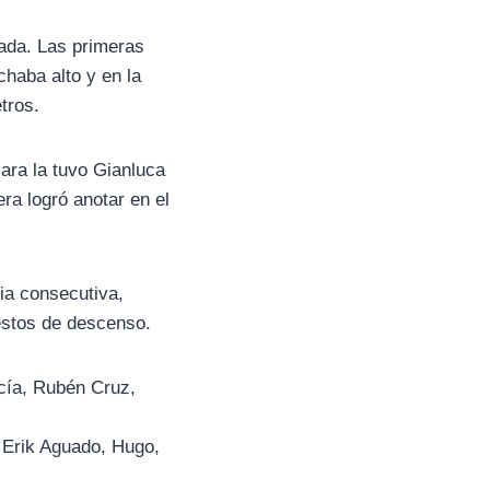
tada. Las primeras
chaba alto y en la
tros.
lara la tuvo Gianluca
ra logró anotar en el
ria consecutiva,
estos de descenso.
rcía, Rubén Cruz,
 Erik Aguado, Hugo,