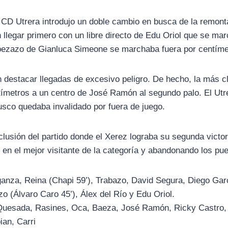
l CD Utrera introdujo un doble cambio en busca de la remon
 llegar primero con un libre directo de Edu Oriol que se mar
abezazo de Gianluca Simeone se marchaba fuera por centíme
n destacar llegadas de excesivo peligro. De hecho, la más c
tímetros a un centro de José Ramón al segundo palo. El Utre
lusco quedaba invalidado por fuera de juego.
clusión del partido donde el Xerez lograba su segunda victo
en el mejor visitante de la categoría y abandonando los pu
ganza, Reina (Chapi 59’), Trabazo, David Segura, Diego Ga
o (Álvaro Caro 45’), Álex del Río y Edu Oriol.
Quesada, Rasines, Oca, Baeza, José Ramón, Ricky Castro,
an, Carri