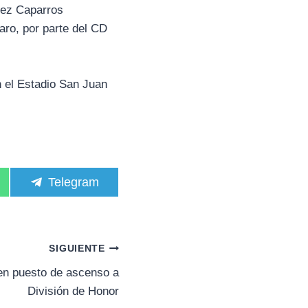
uez Caparros
aro, por parte del CD
n el Estadio San Juan
C
Telegram
o
m
p
a
r
SIGUIENTE
t
i
o en puesto de ascenso a
r
División de Honor
e
n