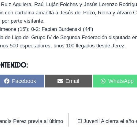
 Ruiz Aguilera, Raúl Luján Folches y Jesús Lorenzo Rodríg
 con cartulina amarilla a Jesús del Pozo, Reina y Álvaro C
por parte visitante.
imeone (15’); 0-2: Fabian Burdenski (44’)
ada de Liga del Grupo IV de Segunda Federación disputada e
unos 500 espectadores, unos 100 llegados desde Jerez.
ontenido:
C
C
C
Facebook
Email
WhatsApp
o
o
o
m
m
m
p
p
p
a
a
a
r
r
r
t
t
t
i
i
i
ncis Pérez previa al último
El Juvenil A cierra el añ
r
r
r
e
e
e
n
n
n