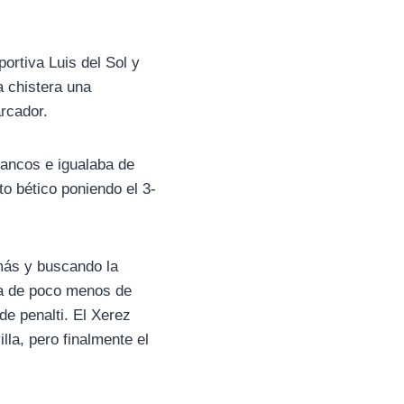
ortiva Luis del Sol y
a chistera una
arcador.
lancos e igualaba de
o bético poniendo el 3-
 más y buscando la
lta de poco menos de
de penalti. El Xerez
lla, pero finalmente el