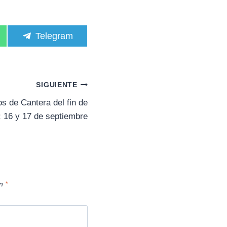
C
Telegram
o
m
p
a
r
SIGUIENTE
t
i
os de Cantera del fin de
r
 16 y 17 de septiembre
e
n
on
*