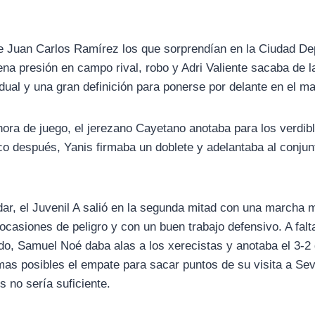
e Juan Carlos Ramírez los que sorprendían en la Ciudad Dep
na presión en campo rival, robo y Adri Valiente sacaba de l
dual y una gran definición para ponerse por delante en el m
hora de juego, el jerezano Cayetano anotaba para los verdib
o después, Yanis firmaba un doblete y adelantaba al conjunt
idar, el Juvenil A salió en la segunda mitad con una marcha
ocasiones de peligro y con un buen trabajo defensivo. A fa
do, Samuel Noé daba alas a los xerecistas y anotaba el 3-2 
as posibles el empate para sacar puntos de su visita a Sevi
s no sería suficiente.