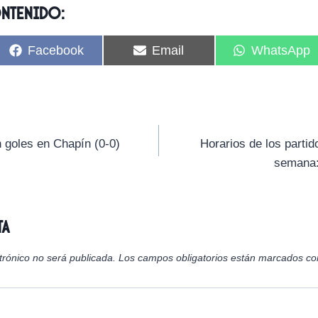
ontenido:
C
C
C
Facebook
Email
WhatsApp
o
o
o
m
m
m
p
p
p
a
a
a
r
r
r
t
t
t
i
i
i
 goles en Chapín (0-0)
Horarios de los partid
r
r
r
semana:
e
e
e
n
n
n
ta
trónico no será publicada.
Los campos obligatorios están marcados c