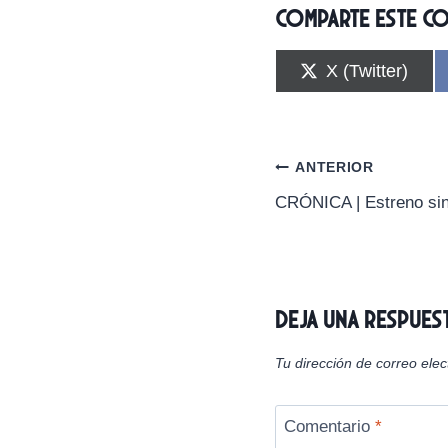
Comparte este c
C
X (Twitter)
o
m
p
a
r
Navegación
ANTERIOR
t
i
CRÓNICA | Estreno sin
de
r
e
n
entradas
Deja una respues
Tu dirección de correo elec
Comentario
*