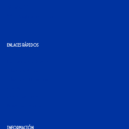
956 11 22 32
info@xerezdfc.com
Enlaces rápidos
La tienda del Xerez
¡Hazte socio/a!
¡Hazte voluntario/a!
Contacto
Acreditaciones
Nuestra historia
Información