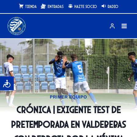
Saltar
Tienda
Entradas
Hazte Socio
Radio
al
contenido
PRIMER EQUIPO
CRÓNICA | Exigente test de
pretemporada en Valdebebas