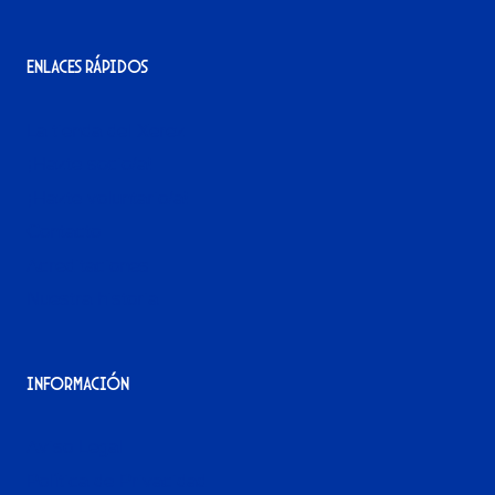
Enlaces rápidos
La tienda del Xerez
¡Hazte socio/a!
¡Hazte voluntario/a!
Contacto
Acreditaciones
Nuestra historia
Información
Aviso Legal
Política de Privacidad