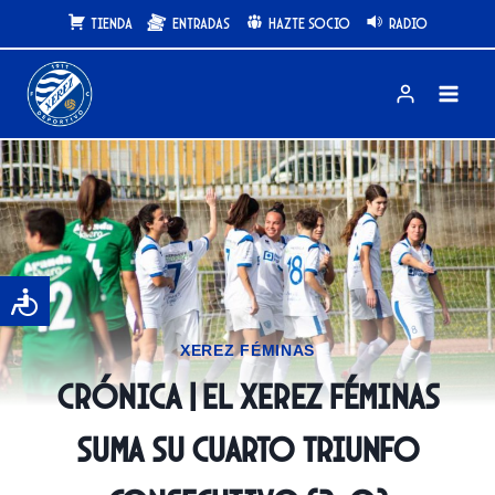
Saltar
Tienda
Entradas
Hazte Socio
Radio
al
contenido
XEREZ FÉMINAS
CRÓNICA | El Xerez Féminas
suma su cuarto triunfo