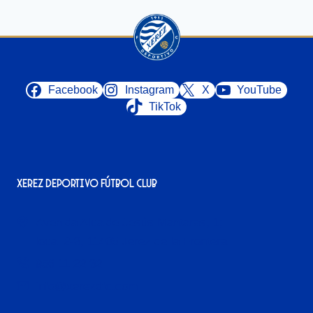
Facebook
Instagram
X
YouTube
TikTok
Xerez Deportivo Fútbol Club
Avenida Alcalde Jesús Mantaras, 1;
local 2-3, 11405 Jerez de la Frontera
956 11 22 32
info@xerezdfc.com