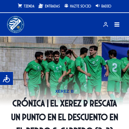
Saltar
Tienda
Entradas
Hazte Socio
Radio
al
contenido
XEREZ B
CRÓNICA | El Xerez B rescata
un punto en el descuento en