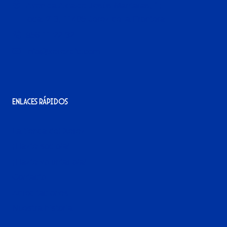
Avenida Alcalde Jesús Mantaras, 1;
local 2-3, 11405 Jerez de la Frontera
956 11 22 32
info@xerezdfc.com
Enlaces rápidos
La tienda del Xerez
¡Hazte socio/a!
¡Hazte voluntario/a!
Contacto
Acreditaciones
Nuestra historia