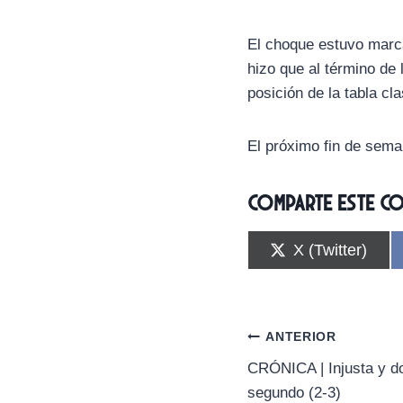
El choque estuvo marca
hizo que al término de 
posición de la tabla clas
El próximo fin de seman
Comparte este c
C
X (Twitter)
o
m
p
a
r
Navegación
ANTERIOR
t
i
CRÓNICA | Injusta y do
de
r
segundo (2-3)
e