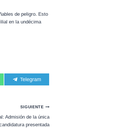
ables de peligro. Esto
ilial en la undécima
C
Telegram
o
m
p
a
r
SIGUIENTE
t
i
l: Admisión de la única
r
candidatura presentada
e