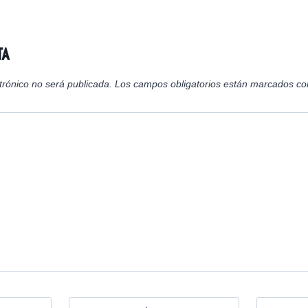
n
n
n
ta
trónico no será publicada.
Los campos obligatorios están marcados c