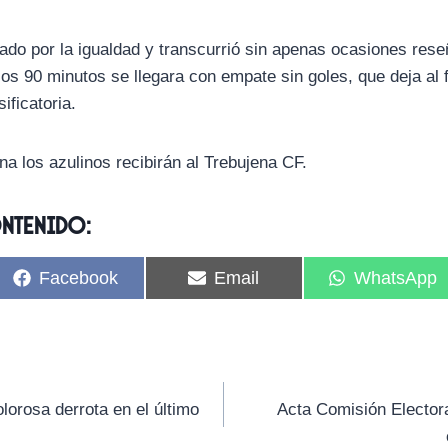
do por la igualdad y transcurrió sin apenas ocasiones reseñ
los 90 minutos se llegara con empate sin goles, que deja al f
ificatoria.
a los azulinos recibirán al Trebujena CF.
ontenido:
C
C
C
Facebook
Email
WhatsApp
o
o
o
m
m
m
p
p
p
a
a
a
r
r
r
t
t
t
i
i
i
lorosa derrota en el último
Acta Comisión Electora
r
r
r
e
e
e