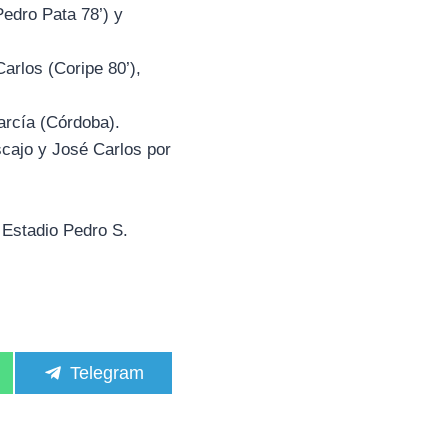
Pedro Pata 78’) y
Carlos (Coripe 80’),
arcía (Córdoba).
scajo y José Carlos por
 Estadio Pedro S.
C
Telegram
o
m
p
a