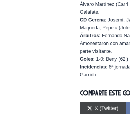
Álvaro Martínez (Carri
Galafate.
CD Gerena
: Josemi, J
Maqueda, Pepelu (Julen
Árbitros
: Fernando Na
Amonestaron con amaril
parte visitante.
Goles
: 1-0: Beny (62’)
Incidencias
: 8ª jorna
Garrido.
Comparte este c
C
X (Twitter)
o
m
p
a