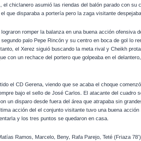
, el chiclanero asumió las riendas del balón parado con su c
el que disparaba a portería pero la zaga visitante despejab
s lograron romper la balanza en una buena acción ofensiva
l segundo palo Pepe Rincón y su centro en boca de gol lo r
 tanto, el Xerez siguió buscando la meta rival y Cheikh prot
ue con un rechace del portero que golpeaba en el delantero
partido el CD Gerena, viendo que se acaba el choque comenz
empre bajo el sello de José Carlos. El atacante del cuadro s
on un disparo desde fuera del área que atrapaba sin grand
tima acción del el conjunto visitante tuvo una buena acción 
entarla y los tres puntos se quedaron en casa.
Matías Ramos, Marcelo, Beny, Rafa Parejo, Teté (Friaza 78’),