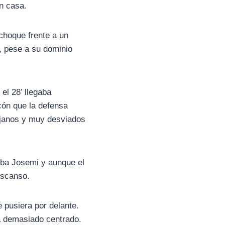
n casa.
 choque frente a un
, pese a su dominio
el 28’ llegaba
cón que la defensa
lejanos y muy desviados
paba Josemi y aunque el
descanso.
e pusiera por delante.
ía demasiado centrado.