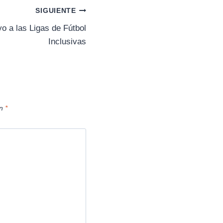
r
SIGUIENTE
t
i
a las Ligas de Fútbol
r
Inclusivas
e
n
on
*