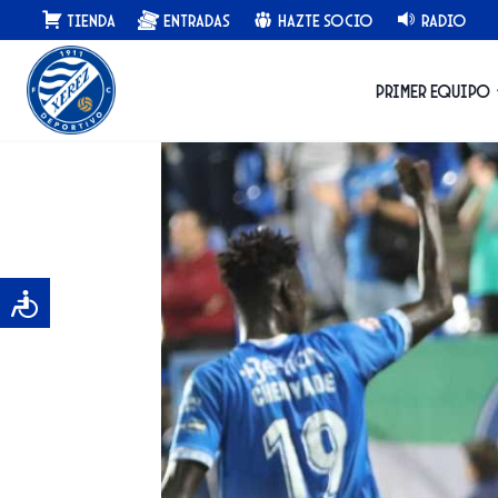
Saltar
Tienda
Entradas
Hazte Socio
Radio
al
contenido
Primer equipo