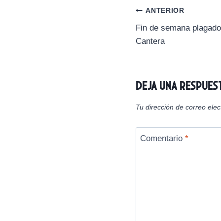
r
Navegación
ANTERIOR
t
i
Fin de semana plagado 
de
r
Cantera
e
n
entradas
Deja una respues
Tu dirección de correo elec
Comentario
*