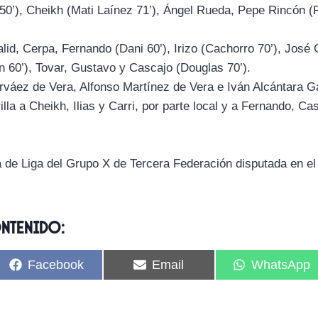
 50’), Cheikh (Mati Laínez 71’), Ángel Rueda, Pepe Rincón (
alid, Cerpa, Fernando (Dani 60’), Irizo (Cachorro 70’), José 
 60’), Tovar, Gustavo y Cascajo (Douglas 70’).
rváez de Vera, Alfonso Martínez de Vera e Iván Alcántara G
la a Cheikh, Ilias y Carri, por parte local y a Fernando, Ca
da de Liga del Grupo X de Tercera Federación disputada en el
ontenido:
C
C
C
Facebook
Email
WhatsApp
o
o
o
m
m
m
p
p
p
a
a
a