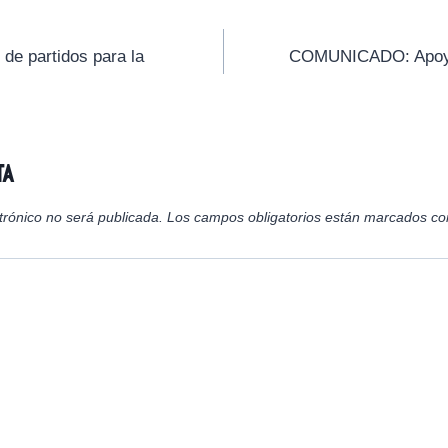
r
r
r
t
t
t
i
i
i
de partidos para la
COMUNICADO: Apoyo 
r
r
r
e
e
e
n
n
n
ta
trónico no será publicada.
Los campos obligatorios están marcados c