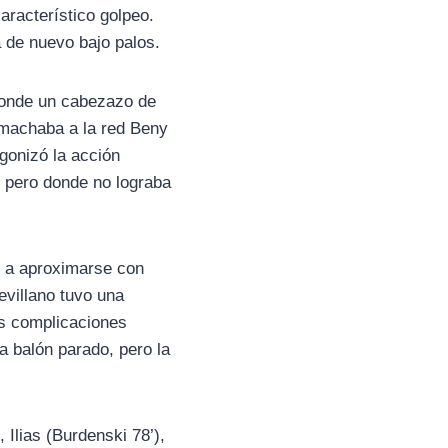
aracterístico golpeo.
a de nuevo bajo palos.
 donde un cabezazo de
emachaba a la red Beny
agonizó la acción
, pero donde no lograba
ó a aproximarse con
evillano tuvo una
es complicaciones
a balón parado, pero la
 Ilias (Burdenski 78’),