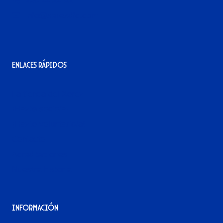
info@xerezdfc.com
Enlaces rápidos
La tienda del Xerez
¡Hazte socio/a!
¡Hazte voluntario/a!
Contacto
Acreditaciones
Nuestra historia
Información