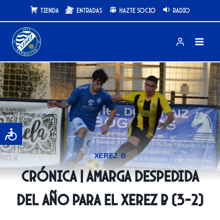
Saltar
Tienda
Entradas
Hazte Socio
Radio
al
contenido
XEREZ B
CRÓNICA | Amarga despedida
del año para el Xerez B (3-2)