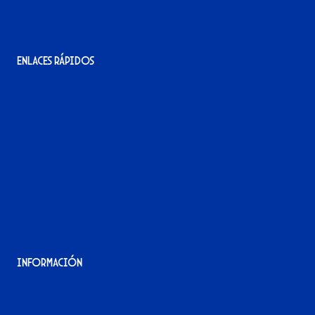
Enlaces rápidos
La tienda del Xerez
¡Hazte socio/a!
¡Hazte voluntario/a!
Contacto
Acreditaciones
Nuestra historia
Información
Aviso Legal