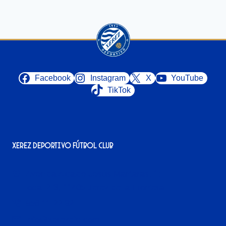
Facebook
Instagram
X
YouTube
TikTok
Xerez Deportivo Fútbol Club
Avenida Alcalde Jesús Mantaras, 1;
local 2-3, 11405 Jerez de la Frontera
956 11 22 32
info@xerezdfc.com