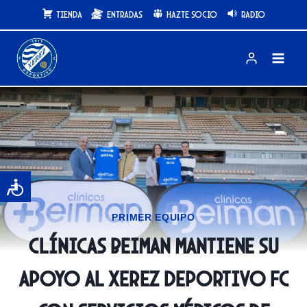
Saltar
Tienda
Entradas
Hazte Socio
Radio
al
contenido
PRIMER EQUIPO
Clínicas Beiman mantiene su
apoyo al Xerez Deportivo FC