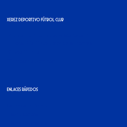
Xerez Deportivo Fútbol Club
Avenida Alcalde Jesús Mantaras, 1;
local 2-3, 11405 Jerez de la Frontera
956 11 22 32
info@xerezdfc.com
Enlaces rápidos
La tienda del Xerez
¡Hazte socio/a!
¡Hazte voluntario/a!