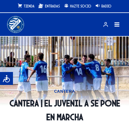
Saltar
Tienda
Entradas
Hazte Socio
Radio
al
contenido
CANTERA
CANTERA | El Juvenil A se pone
en marcha