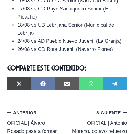
10/08 vs CD Utrera Senior (San Juan Bosco)
17/08 vs CD Rayo Sanluqueño Senior (El
Picacho)
18/08 vs UB Lebrijana Senior (Municipal de
Lebrija)
24/08 vs AD Pueblo Nuevo Juvenil (La Granja)
26/08 vs CD Rota Juvenil (Navarro Flores)
Comparte este contenido:
C
C
C
C
C
X
F
E
W
T
o
o
o
o
o
(
a
m
h
e
m
m
m
m
m
T
c
a
a
l
p
p
p
p
p
w
e
i
t
e
a
a
a
a
a
i
b
l
s
g
Navegación
r
r
r
r
r
t
o
A
r
ANTERIOR
SIGUIENTE
t
t
t
t
t
t
o
p
a
OFICIAL | Álvaro
OFICIAL | Antonio
i
i
i
i
i
e
k
p
m
de
r
r
r
r
r
r
Rosado pasa a formar
Moreno, octavo refuerzo