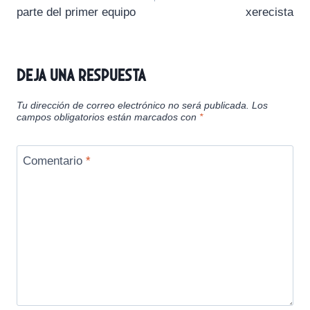
e
e
e
e
e
)
entradas
parte del primer equipo
xerecista
n
n
n
n
n
Deja una respuesta
Tu dirección de correo electrónico no será publicada.
Los
campos obligatorios están marcados con
*
Comentario
*