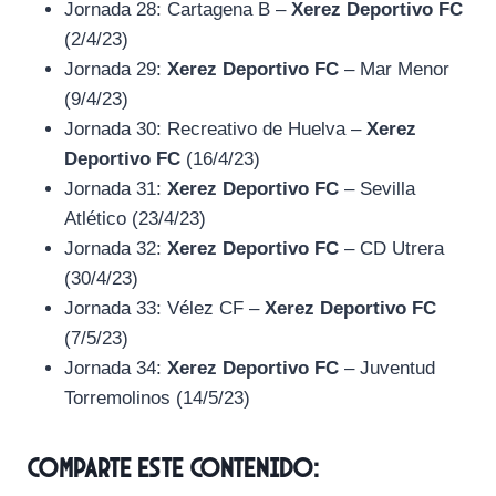
Jornada 28: Cartagena B –
Xerez Deportivo FC
(2/4/23)
Jornada 29:
Xerez Deportivo FC
– Mar Menor
(9/4/23)
Jornada 30: Recreativo de Huelva –
Xerez
Deportivo FC
(16/4/23)
Jornada 31:
Xerez Deportivo FC
– Sevilla
Atlético (23/4/23)
Jornada 32:
Xerez Deportivo FC
– CD Utrera
(30/4/23)
Jornada 33: Vélez CF –
Xerez Deportivo FC
(7/5/23)
Jornada 34:
Xerez Deportivo FC
– Juventud
Torremolinos (14/5/23)
Comparte este contenido: