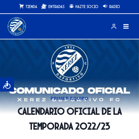
Saltar
Tienda
Entradas
Hazte Socio
Radio
al
contenido
PRIMER EQUIPO
Calendario oficial de la
temporada 2022/23