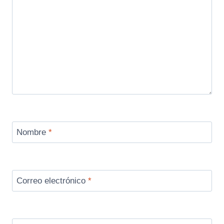
Nombre
*
Correo electrónico
*