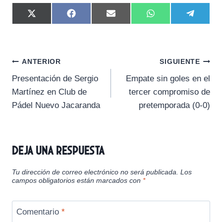
C
C
C
C
C
X
F
E
W
T
o
o
o
o
o
(
a
m
h
e
m
m
m
m
m
T
c
a
a
l
p
p
p
p
p
w
e
i
t
e
a
a
a
a
a
i
b
l
s
g
Navegación
r
r
r
r
r
t
o
A
r
ANTERIOR
SIGUIENTE
t
t
t
t
t
t
o
p
a
Presentación de Sergio
Empate sin goles en el
i
i
i
i
i
e
k
p
m
de
r
r
r
r
r
r
Martínez en Club de
tercer compromiso de
e
e
e
e
e
)
entradas
Pádel Nuevo Jacaranda
pretemporada (0-0)
n
n
n
n
n
Deja una respuesta
Tu dirección de correo electrónico no será publicada.
Los
campos obligatorios están marcados con
*
Comentario
*