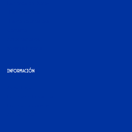
La tienda del Xerez
¡Hazte socio/a!
¡Hazte voluntario/a!
Contacto
Acreditaciones
Nuestra historia
Información
Aviso Legal
Política de Privacidad
Política de Cookies
Accesibilidad