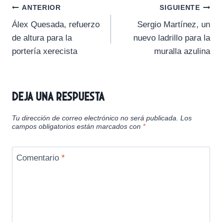
Navegación
r
r
r
r
r
t
o
A
r
ANTERIOR
SIGUIENTE
t
t
t
t
t
t
o
p
a
Álex Quesada, refuerzo
Sergio Martínez, un
i
i
i
i
i
e
k
p
m
de
r
r
r
r
r
r
de altura para la
nuevo ladrillo para la
e
e
e
e
e
)
entradas
portería xerecista
muralla azulina
n
n
n
n
n
Deja una respuesta
Tu dirección de correo electrónico no será publicada.
Los
campos obligatorios están marcados con
*
Comentario
*