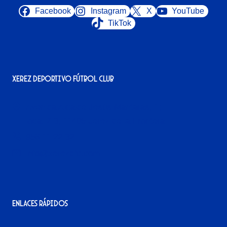
Facebook
Instagram
X
YouTube
TikTok
Xerez Deportivo Fútbol Club
Avenida Alcalde Jesús Mantaras, 1;
local 2-3, 11405 Jerez de la Frontera
956 11 22 32
info@xerezdfc.com
Enlaces rápidos