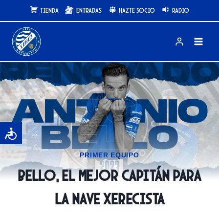
Saltar
Tienda
Entradas
Hazte Socio
Radio
al
contenido
PRIMER EQUIPO
Bello, el mejor capitán para
la nave xerecista