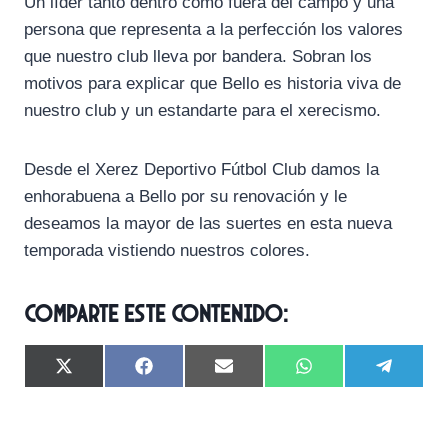
Un líder tanto dentro como fuera del campo y una
persona que representa a la perfección los valores
que nuestro club lleva por bandera. Sobran los
motivos para explicar que Bello es historia viva de
nuestro club y un estandarte para el xerecismo.
Desde el Xerez Deportivo Fútbol Club damos la
enhorabuena a Bello por su renovación y le
deseamos la mayor de las suertes en esta nueva
temporada vistiendo nuestros colores.
Comparte este contenido:
C
C
C
C
C
X
F
E
W
T
o
o
o
o
o
(
a
m
h
e
m
m
m
m
m
T
c
a
a
l
p
p
p
p
p
w
e
i
t
e
a
a
a
a
a
i
b
l
s
g