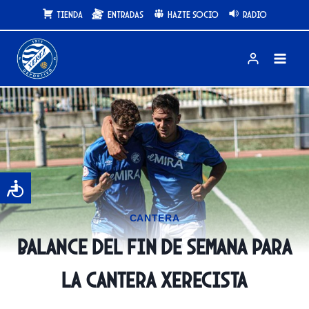
Saltar
Tienda
Entradas
Hazte Socio
Radio
al
contenido
CANTERA
Balance del fin de semana para
la cantera xerecista