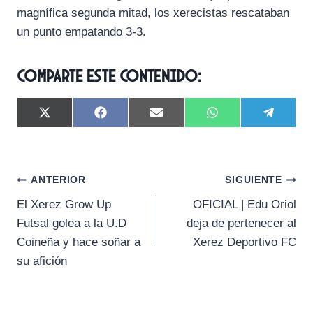
magnífica segunda mitad, los xerecistas rescataban
un punto empatando 3-3.
Comparte este contenido:
C
C
C
C
C
X
F
E
W
T
o
o
o
o
o
(
a
m
h
e
m
m
m
m
m
T
c
a
a
l
p
p
p
p
p
w
e
i
t
e
a
a
a
a
a
i
b
l
s
g
Navegación
r
r
r
r
r
t
o
A
r
ANTERIOR
SIGUIENTE
t
t
t
t
t
t
o
p
a
El Xerez Grow Up
OFICIAL | Edu Oriol
i
i
i
i
i
e
k
p
m
de
r
r
r
r
r
r
Futsal golea a la U.D
deja de pertenecer al
e
e
e
e
e
)
entradas
Coineña y hace soñar a
Xerez Deportivo FC
n
n
n
n
n
su afición