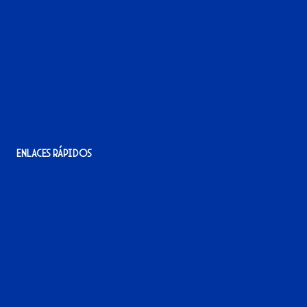
Avenida Alcalde Jesús Mantaras, 1;
local 2-3, 11405 Jerez de la Frontera
956 11 22 32
info@xerezdfc.com
Enlaces rápidos
La tienda del Xerez
¡Hazte socio/a!
¡Hazte voluntario/a!
Contacto
Acreditaciones
Nuestra historia