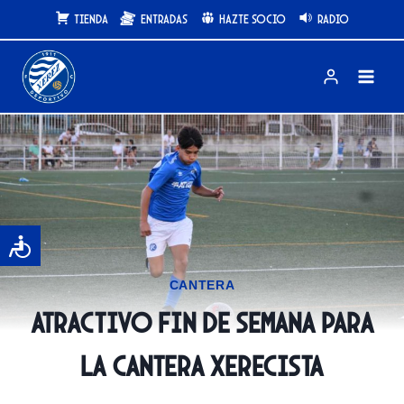
Saltar
Tienda
Entradas
Hazte Socio
Radio
al
contenido
CANTERA
Atractivo fin de semana para
la cantera xerecista