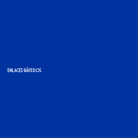
Avenida Alcalde Jesús Mantaras, 1;
local 2-3, 11405 Jerez de la Frontera
956 11 22 32
info@xerezdfc.com
Enlaces rápidos
La tienda del Xerez
¡Hazte socio/a!
¡Hazte voluntario/a!
Contacto
Acreditaciones
Nuestra historia