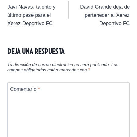
t
t
t
t
t
t
o
p
a
Javi Navas, talento y
David Grande deja de
i
i
i
i
i
e
k
p
m
de
r
r
r
r
r
r
último pase para el
pertenecer al Xerez
e
e
e
e
e
)
entradas
Xerez Deportivo FC
Deportivo FC
n
n
n
n
n
Deja una respuesta
Tu dirección de correo electrónico no será publicada.
Los
campos obligatorios están marcados con
*
Comentario
*