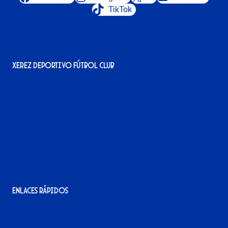
TikTok
Xerez Deportivo Fútbol Club
Avenida Alcalde Jesús Mantaras, 1;
local 2-3, 11405 Jerez de la Frontera
956 11 22 32
info@xerezdfc.com
Enlaces rápidos
La tienda del Xerez