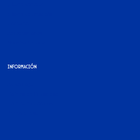
¡Hazte socio/a!
¡Hazte voluntario/a!
Contacto
Acreditaciones
Nuestra historia
Información
Aviso Legal
Política de Privacidad
Política de Cookies
Accesibilidad