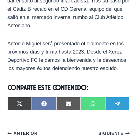
dar el salto al segundo filial cadista. Tras su paso por
el Cádiz B recaló en el CD Gerena, equipo del que
salió en el mercado invernal rumbo al Club Atlético
Antoniano.
Antonio Miguel será presentado oficialmente en los
próximos días y firma hasta 2023. Desde el Xerez
Deportivo FC le damos la bienvenida y le deseamos
los mayores éxitos defendiendo nuestro escudo.
Comparte este contenido:
C
C
C
C
C
X
F
E
W
T
o
o
o
o
o
(
a
m
h
e
m
m
m
m
m
T
c
a
a
l
p
p
p
p
p
w
e
i
t
e
a
a
a
a
a
i
b
l
s
g
Navegación
r
r
r
r
r
t
o
A
r
ANTERIOR
SIGUIENTE