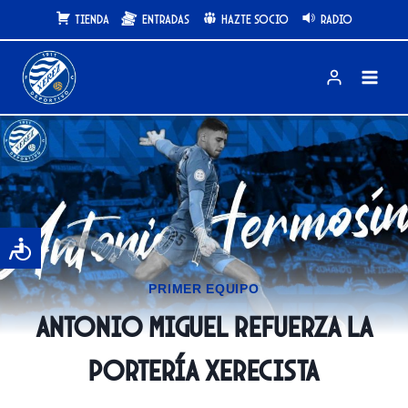
Saltar
Tienda
Entradas
Hazte Socio
Radio
al
contenido
PRIMER EQUIPO
Antonio Miguel refuerza la
portería xerecista