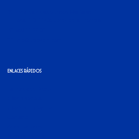
Avenida Alcalde Jesús Mantaras, 1;
local 2-3, 11405 Jerez de la Frontera
956 11 22 32
info@xerezdfc.com
Enlaces rápidos
La tienda del Xerez
¡Hazte socio/a!
¡Hazte voluntario/a!
Contacto
Acreditaciones
Nuestra historia