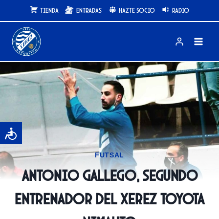
Saltar
Tienda
Entradas
Hazte Socio
Radio
al
contenido
FUTSAL
Antonio Gallego, segundo
entrenador del Xerez Toyota