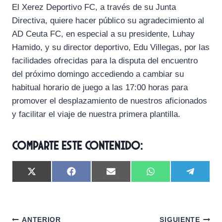
El
Xerez Deportivo FC
, a través de su Junta
Directiva, quiere hacer público su agradecimiento al
AD Ceuta FC
, en especial a su presidente, Luhay
Hamido, y su director deportivo, Edu Villegas, por las
facilidades ofrecidas para la disputa del encuentro
del próximo domingo accediendo a camb
iar su
habitual horario de juego a las 17:00 horas para
promover el desplazamiento de nuestros aficionados
y facilitar el viaje de nuestra primera plantilla.
Comparte este contenido:
C
C
C
C
C
X
F
E
W
T
o
o
o
o
o
(
a
m
h
e
m
m
m
m
m
T
c
a
a
l
p
p
p
p
p
w
e
i
t
e
a
a
a
a
a
i
b
l
s
g
r
r
r
r
r
t
o
A
r
ANTERIOR
SIGUIENTE