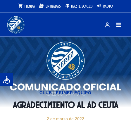
Saltar
Tienda
Entradas
Hazte Socio
Radio
al
contenido
CLUB
|
PRIMER EQUIPO
Agradecimiento al AD Ceuta
2 de marzo de 2022