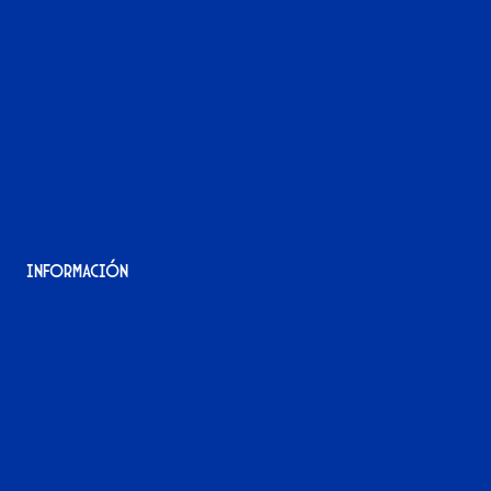
La tienda del Xerez
¡Hazte socio/a!
¡Hazte voluntario/a!
Contacto
Acreditaciones
Nuestra historia
Información
Aviso Legal
Política de Privacidad
Política de Cookies
Accesibilidad