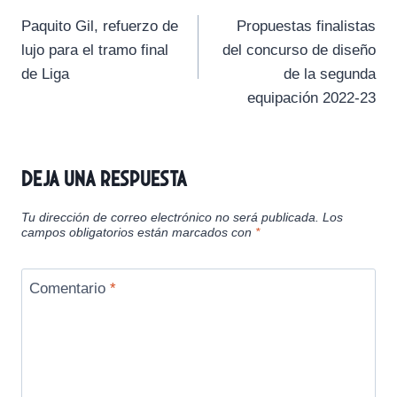
Navegación
t
t
t
t
t
t
o
p
a
Paquito Gil, refuerzo de
Propuestas finalistas
i
i
i
i
i
e
k
p
m
de
r
r
r
r
r
r
lujo para el tramo final
del concurso de diseño
e
e
e
e
e
)
entradas
de Liga
de la segunda
n
n
n
n
n
equipación 2022-23
Deja una respuesta
Tu dirección de correo electrónico no será publicada.
Los
campos obligatorios están marcados con
*
Comentario
*