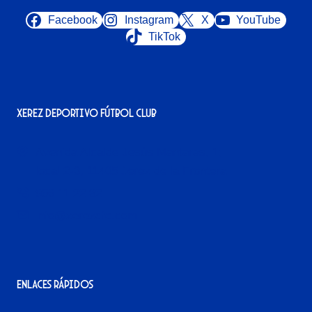
Facebook
Instagram
X
YouTube
TikTok
Xerez Deportivo Fútbol Club
Avenida Alcalde Jesús Mantaras, 1;
local 2-3, 11405 Jerez de la Frontera
956 11 22 32
info@xerezdfc.com
Enlaces rápidos