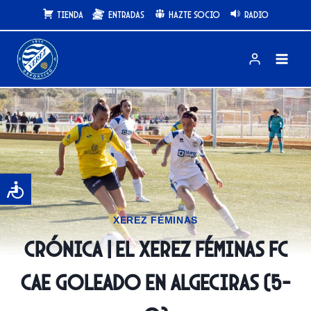
Saltar
Tienda
Entradas
Hazte Socio
Radio
al
contenido
XEREZ FÉMINAS
CRÓNICA | El Xerez Féminas FC
cae goleado en Algeciras (5-