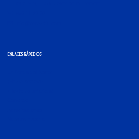
local 2-3, 11405 Jerez de la Frontera
956 11 22 32
info@xerezdfc.com
Enlaces rápidos
La tienda del Xerez
¡Hazte socio/a!
¡Hazte voluntario/a!
Contacto
Acreditaciones
Nuestra historia