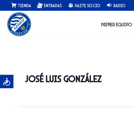
Saltar
Tienda
Entradas
Hazte Socio
Radio
al
contenido
Primer equipo
José Luis González