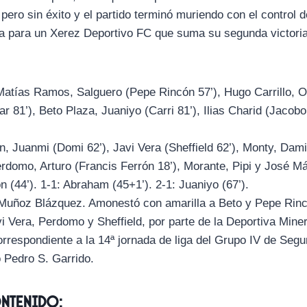
l pero sin éxito y el partido terminó muriendo con el control d
ia para un Xerez Deportivo FC que suma su segunda victoria
atías Ramos, Salguero (Pepe Rincón 57’), Hugo Carrillo, O
r 81’), Beto Plaza, Juaniyo (Carri 81’), Ilias Charid (Jacob
n, Juanmi (Domi 62’), Javi Vera (Sheffield 62’), Monty, Dam
rdomo, Arturo (Francis Ferrón 18’), Morante, Pipi y José M
n (44’). 1-1: Abraham (45+1’). 2-1: Juaniyo (67’).
Muñoz Blázquez. Amonestó con amarilla a Beto y Pepe Rincó
i Vera, Perdomo y Sheffield, por parte de la Deportiva Miner
rrespondiente a la 14ª jornada de liga del Grupo IV de Seg
o Pedro S. Garrido.
ontenido: