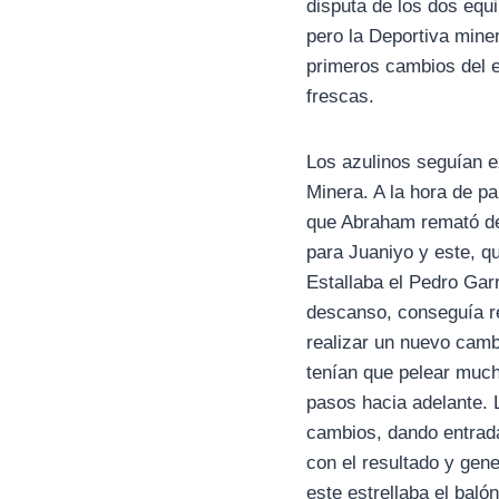
disputa de los dos equ
pero la Deportiva miner
primeros cambios del e
frescas.
Los azulinos seguían e
Minera. A la hora de p
que Abraham remató des
para Juaniyo y este, q
Estallaba el Pedro Garr
descanso, conseguía r
realizar un nuevo camb
tenían que pelear much
pasos hacia adelante. 
cambios, dando entrada
con el resultado y gene
este estrellaba el baló