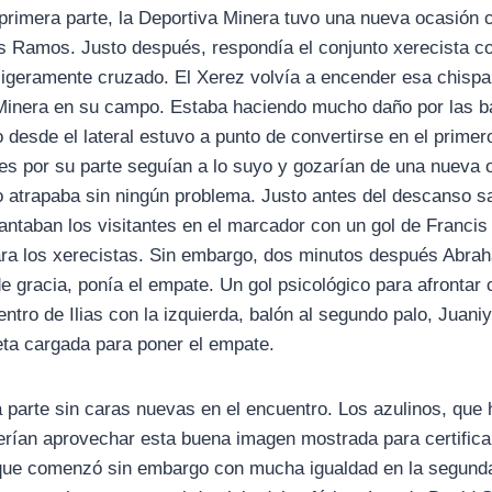
 primera parte, la Deportiva Minera tuvo una nueva ocasión 
 Ramos. Justo después, respondía el conjunto xerecista co
ligeramente cruzado. El Xerez volvía a encender esa chispa
 Minera en su campo. Estaba haciendo mucho daño por las b
 desde el lateral estuvo a punto de convertirse en el primer
tes por su parte seguían a lo suyo y gozarían de una nueva 
trapaba sin ningún problema. Justo antes del descanso sal
antaban los visitantes en el marcador con un gol de Francis
ara los xerecistas. Sin embargo, dos minutos después Abraha
e gracia, ponía el empate. Un gol psicológico para afrontar
tro de Ilias con la izquierda, balón al segundo palo, Juaniy
ta cargada para poner el empate.
arte sin caras nuevas en el encuentro. Los azulinos, que 
erían aprovechar esta buena imagen mostrada para certificar 
que comenzó sin embargo con mucha igualdad en la segund