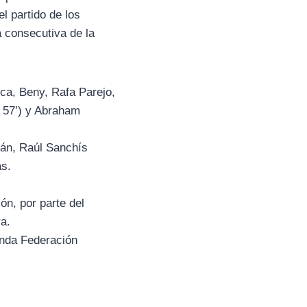
el partido de los
 consecutiva de la
ca, Beny, Rafa Parejo,
o 57’) y Abraham
ián, Raúl Sanchís
ás.
n, por parte del
a.
unda Federación