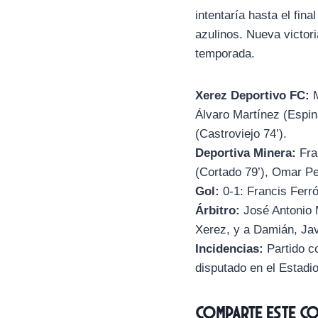
intentaría hasta el fina
azulinos. Nueva victor
temporada.
Xerez Deportivo FC:
M
Álvaro Martínez (Espina
(Castroviejo 74’).
Deportiva Minera:
Fra
(Cortado 79’), Omar Pe
Gol:
0-1: Francis Ferró
Árbitro:
José Antonio 
Xerez, y a Damián, Jav
Incidencias:
Partido co
disputado en el Estadi
Comparte este c