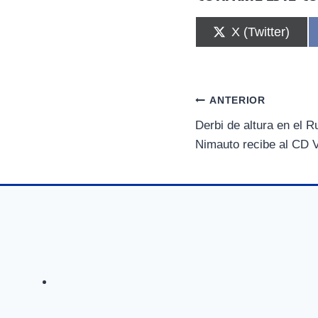
C
X (Twitter)
o
m
p
a
r
Navegación
ANTERIOR
t
i
Derbi de altura en el 
de
r
Nimauto recibe al CD Vi
e
n
entradas