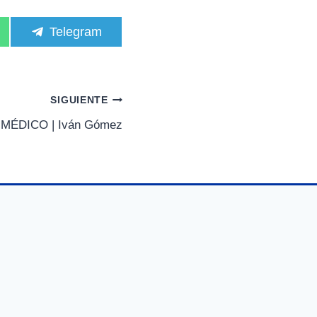
C
Telegram
o
m
p
a
r
SIGUIENTE
t
i
MÉDICO | Iván Gómez
r
e
n