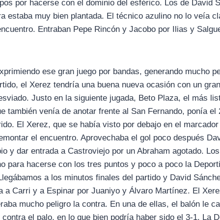
ipos por hacerse con el dominio del esférico. Los de David 
a estaba muy bien plantada. El técnico azulino no lo veía cl
ncuentro. Entraban Pepe Rincón y Jacobo por Ilias y Salgu
xprimiendo ese gran juego por bandas, generando mucho pel
artido, el Xerez tendría una buena nueva ocasión con un gra
viado. Justo en la siguiente jugada, Beto Plaza, el más list
ue también venía de anotar frente al San Fernando, ponía el 
ido. El Xerez, que se había visto por debajo en el marcador 
emontar el encuentro. Aprovechaba el gol poco después Da
io y dar entrada a Castroviejo por un Abraham agotado. Los
o para hacerse con los tres puntos y poco a poco la Deport
Llegábamos a los minutos finales del partido y David Sánch
 a Carri y a Espinar por Juaniyo y Álvaro Martínez. El Xer
raba mucho peligro la contra. En una de ellas, el balón le c
n contra el palo, en lo que bien podría haber sido el 3-1. La 