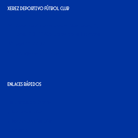
Xerez Deportivo Fútbol Club
Avenida Alcalde Jesús Mantaras, 1;
local 2-3, 11405 Jerez de la Frontera
956 11 22 32
info@xerezdfc.com
Enlaces rápidos
La tienda del Xerez
¡Hazte socio/a!
¡Hazte voluntario/a!
Contacto