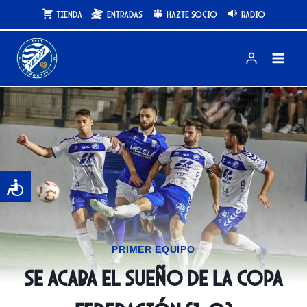
Saltar
Tienda
Entradas
Hazte Socio
Radio
al
contenido
PRIMER EQUIPO
Se acaba el sueño de la Copa