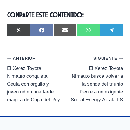
Comparte este contenido:
C
C
C
C
C
X
F
E
W
T
o
o
o
o
o
(
a
m
h
e
m
m
m
m
m
T
c
a
a
l
p
p
p
p
p
w
e
i
t
e
a
a
a
a
a
i
b
l
s
g
Navegación
r
r
r
r
r
t
o
A
r
ANTERIOR
SIGUIENTE
t
t
t
t
t
t
o
p
a
El Xerez Toyota
El Xerez Toyota
i
i
i
i
i
e
k
p
m
de
r
r
r
r
r
r
Nimauto conquista
Nimauto busca volver a
e
e
e
e
e
)
entradas
Ceuta con orgullo y
la senda del triunfo
n
n
n
n
n
juventud en una tarde
frente a un exigente
mágica de Copa del Rey
Social Energy Alcalá FS