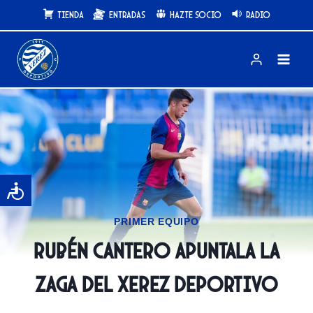
Saltar
Tienda
Entradas
Hazte Socio
Radio
al
contenido
PRIMER EQUIPO
Rubén Cantero apuntala la
zaga del Xerez Deportivo