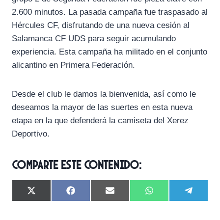
2.600 minutos. La pasada campaña fue traspasado al
Hércules CF, disfrutando de una nueva cesión al
Salamanca CF UDS para seguir acumulando
experiencia. Esta campaña ha militado en el conjunto
alicantino en Primera Federación.
Desde el club le damos la bienvenida, así como le
deseamos la mayor de las suertes en esta nueva
etapa en la que defenderá la camiseta del Xerez
Deportivo.
Comparte este contenido:
C
C
C
C
C
X
F
E
W
T
o
o
o
o
o
(
a
m
h
e
m
m
m
m
m
T
c
a
a
l