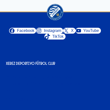
Facebook
Instagram
X
YouTube
TikTok
Xerez Deportivo Fútbol Club
Avenida Alcalde Jesús Mantaras, 1;
local 2-3, 11405 Jerez de la Frontera
956 11 22 32
info@xerezdfc.com