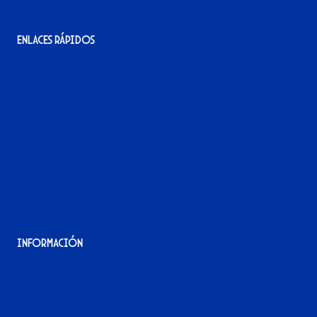
Enlaces rápidos
La tienda del Xerez
¡Hazte socio/a!
¡Hazte voluntario/a!
Contacto
Acreditaciones
Nuestra historia
Información
Aviso Legal
Política de Privacidad