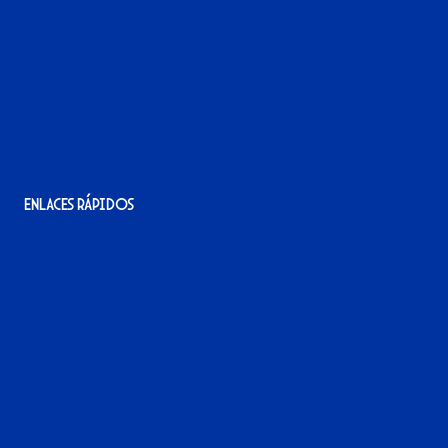
Avenida Alcalde Jesús Mantaras, 1;
local 2-3, 11405 Jerez de la Frontera
956 11 22 32
info@xerezdfc.com
Enlaces rápidos
La tienda del Xerez
¡Hazte socio/a!
¡Hazte voluntario/a!
Contacto
Acreditaciones
Nuestra historia