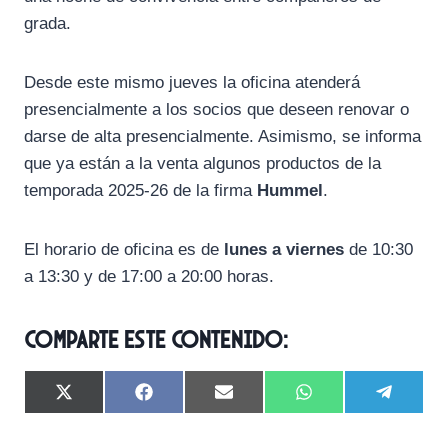
grada.
Desde este mismo jueves la oficina atenderá
presencialmente a los socios que deseen renovar o
darse de alta presencialmente. Asimismo, se informa
que ya están a la venta algunos productos de la
temporada 2025-26 de la firma
Hummel
.
El horario de oficina es de
lunes a viernes
de 10:30
a 13:30 y de 17:00 a 20:00 horas.
Comparte este contenido:
C
C
C
C
C
X
F
E
W
T
o
o
o
o
o
(
a
m
h
e
m
m
m
m
m
T
c
a
a
l