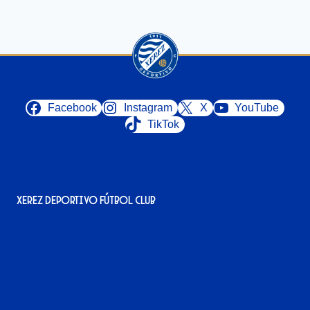
Facebook
Instagram
X
YouTube
TikTok
Xerez Deportivo Fútbol Club
Avenida Alcalde Jesús Mantaras, 1;
local 2-3, 11405 Jerez de la Frontera
956 11 22 32
info@xerezdfc.com