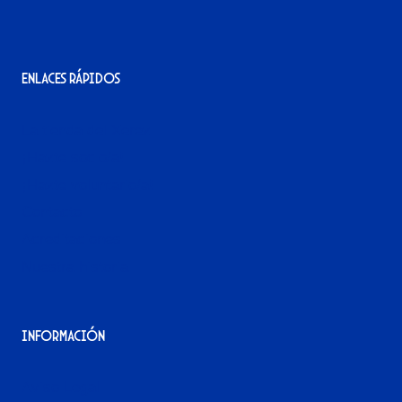
Enlaces rápidos
La tienda del Xerez
¡Hazte socio/a!
¡Hazte voluntario/a!
Contacto
Acreditaciones
Nuestra historia
Información
Aviso Legal