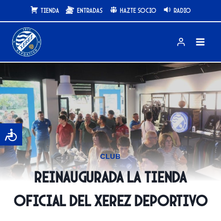
Saltar
Tienda
Entradas
Hazte Socio
Radio
al
contenido
CLUB
Reinaugurada la tienda
oficial del Xerez Deportivo