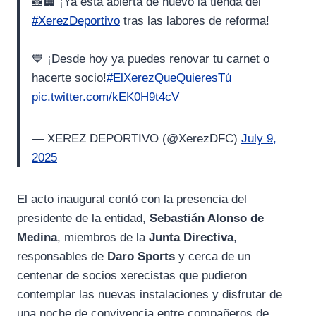
📸🏢 ¡Ya está abierta de nuevo la tienda del
#XerezDeportivo
tras las labores de reforma!
💙 ¡Desde hoy ya puedes renovar tu carnet o
hacerte socio!
#ElXerezQueQuieresTú
pic.twitter.com/kEK0H9t4cV
— XEREZ DEPORTIVO (@XerezDFC)
July 9,
2025
El acto inaugural contó con la presencia del
presidente de la entidad,
Sebastián Alonso de
Medina
, miembros de la
Junta Directiva
,
responsables de
Daro Sports
y cerca de un
centenar de socios xerecistas que pudieron
contemplar las nuevas instalaciones y disfrutar de
una noche de convivencia entre compañeros de