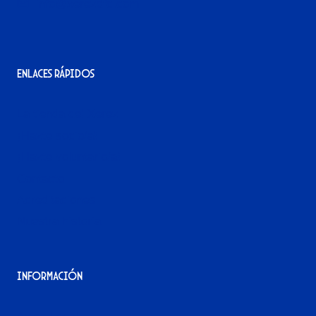
info@xerezdfc.com
Enlaces rápidos
La tienda del Xerez
¡Hazte socio/a!
¡Hazte voluntario/a!
Contacto
Acreditaciones
Nuestra historia
Información