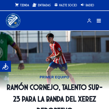
Saltar
Tienda
Entradas
Hazte Socio
Radio
al
contenido
PRIMER EQUIPO
Ramón Cornejo, talento sub-
23 para la banda del Xerez