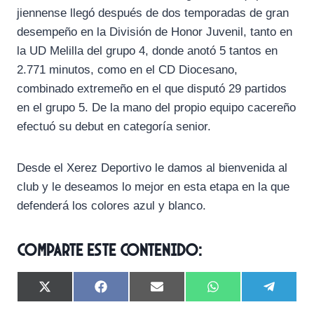
jiennense llegó después de dos temporadas de gran
desempeño en la División de Honor Juvenil, tanto en
la UD Melilla del grupo 4, donde anotó 5 tantos en
2.771 minutos, como en el CD Diocesano,
combinado extremeño en el que disputó 29 partidos
en el grupo 5. De la mano del propio equipo cacereño
efectuó su debut en categoría senior.
Desde el Xerez Deportivo le damos al bienvenida al
club y le deseamos lo mejor en esta etapa en la que
defenderá los colores azul y blanco.
Comparte este contenido:
C
C
C
C
C
X
F
E
W
T
o
o
o
o
o
(
a
m
h
e