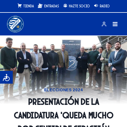
Saltar
Tienda
Entradas
Hazte Socio
Radio
al
contenido
ELECCIONES 2024
Presentación de la
candidatura ‘Queda Mucho