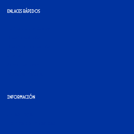
Enlaces rápidos
La tienda del Xerez
¡Hazte socio/a!
¡Hazte voluntario/a!
Contacto
Acreditaciones
Nuestra historia
Información
Aviso Legal
Política de Privacidad
Política de Cookies