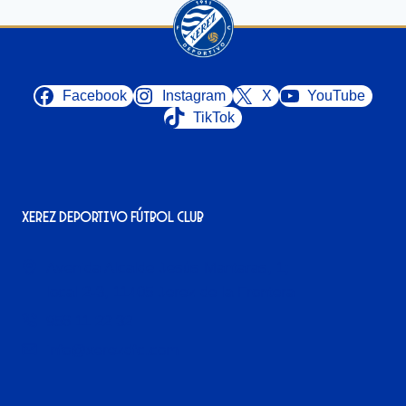
Facebook
Instagram
X
YouTube
TikTok
Xerez Deportivo Fútbol Club
Avenida Alcalde Jesús Mantaras, 1;
local 2-3, 11405 Jerez de la Frontera
956 11 22 32
info@xerezdfc.com