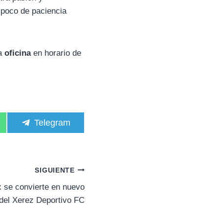
 poco de paciencia
ra
oficina
en horario de
C
Telegram
o
m
p
a
r
SIGUIENTE
t
i
 se convierte en nuevo
r
 del Xerez Deportivo FC
e
n