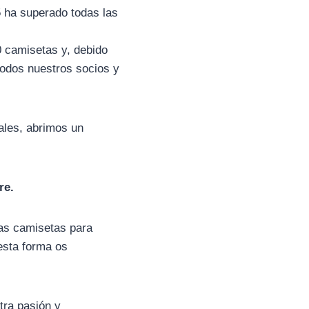
5 ha superado todas las
0 camisetas y, debido
todos nuestros socios y
ales, abrimos un
re.
las camisetas para
esta forma os
tra pasión y