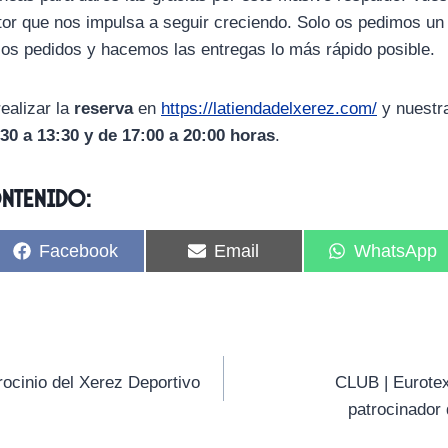
or que nos impulsa a seguir creciendo. Solo os pedimos un
os pedidos y hacemos las entregas lo más rápido posible.
ealizar la
reserva
en
https://latiendadelxerez.com/
y nuest
30 a 13:30 y de 17:00 a 20:00 horas
.
ontenido:
C
C
C
Facebook
Email
WhatsApp
o
o
o
m
m
m
p
p
p
a
a
a
r
r
r
t
t
t
i
i
i
ocinio del Xerez Deportivo
CLUB | Eurotex
r
r
r
patrocinador
e
e
e
n
n
n