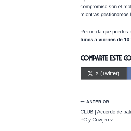
compromiso son el mot
mientras gestionamos l
Recuerda que puedes r
lunes a viernes de 10:
Comparte este c
C
X (Twitter)
o
m
p
a
r
Navegación
ANTERIOR
t
i
CLUB | Acuerdo de patr
de
r
FC y Covijerez
e
n
entradas