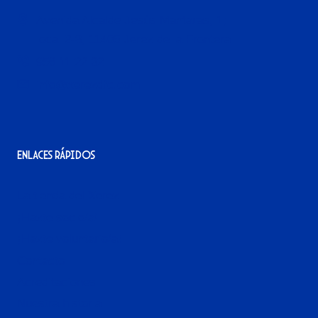
Avenida Alcalde Jesús Mantaras, 1;
local 2-3, 11405 Jerez de la Frontera
956 11 22 32
info@xerezdfc.com
Enlaces rápidos
La tienda del Xerez
¡Hazte socio/a!
¡Hazte voluntario/a!
Contacto
Acreditaciones
Nuestra historia