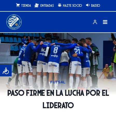
Saltar
Tienda
Entradas
Hazte Socio
Radio
al
contenido
FUTSAL
Paso firme en la lucha por el
liderato