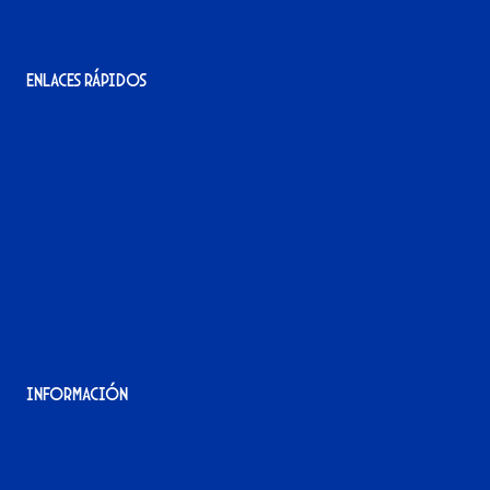
Enlaces rápidos
La tienda del Xerez
¡Hazte socio/a!
¡Hazte voluntario/a!
Contacto
Acreditaciones
Nuestra historia
Información
Aviso Legal