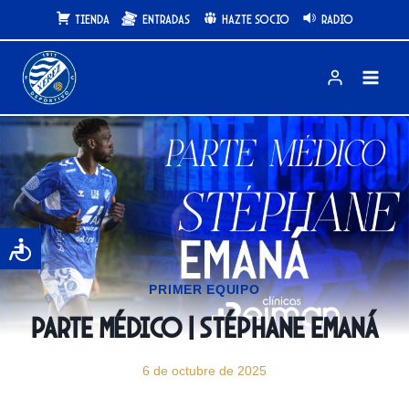
Saltar
Tienda
Entradas
Hazte Socio
Radio
al
contenido
PRIMER EQUIPO
Parte médico | Stéphane Emaná
6 de octubre de 2025