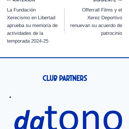
Navegación
r
r
r
r
r
t
o
A
r
ANTERIOR
SIGUIENTE
t
t
t
t
t
t
o
p
a
La Fundación
Offerrall Films y el
i
i
i
i
i
e
k
p
m
de
r
r
r
r
r
r
Xerecismo en Libertad
Xerez Deportivo
e
e
e
e
e
)
entradas
aprueba su memoria de
renuevan su acuerdo de
n
n
n
n
n
actividades de la
patrocinio
temporada 2024-25
Club Partners