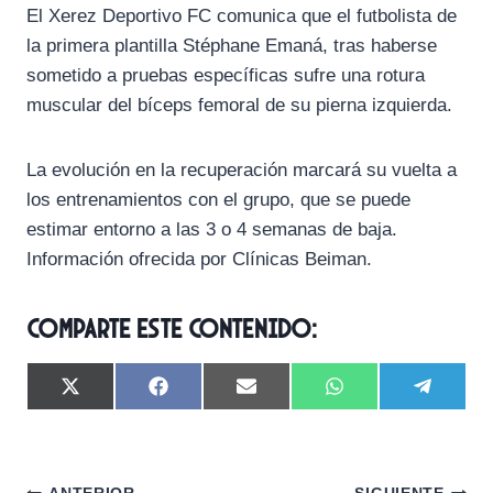
El Xerez Deportivo FC comunica que el futbolista de
la primera plantilla Stéphane Emaná, tras haberse
sometido a pruebas específicas sufre una rotura
muscular del bíceps femoral de su pierna izquierda.
La evolución en la recuperación marcará su vuelta a
los entrenamientos con el grupo, que se puede
estimar entorno a las 3 o 4 semanas de baja.
Información ofrecida por Clínicas Beiman.
Comparte este contenido:
C
C
C
C
C
X
F
E
W
T
o
o
o
o
o
(
a
m
h
e
m
m
m
m
m
T
c
a
a
l
p
p
p
p
p
w
e
i
t
e
a
a
a
a
a
i
b
l
s
g