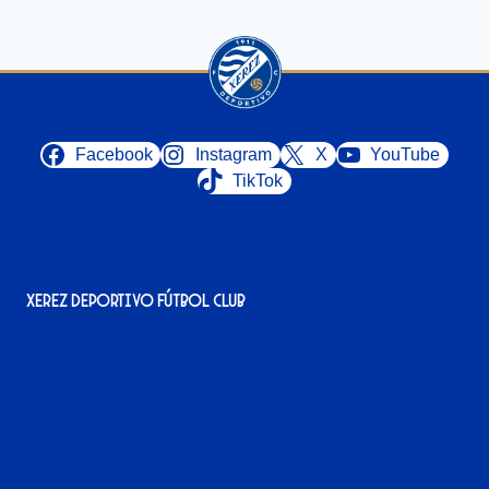
Facebook
Instagram
X
YouTube
TikTok
Xerez Deportivo Fútbol Club
Avenida Alcalde Jesús Mantaras, 1;
local 2-3, 11405 Jerez de la Frontera
956 11 22 32
info@xerezdfc.com