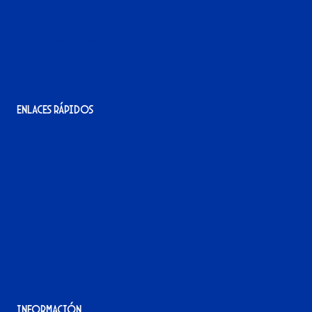
956 11 22 32
info@xerezdfc.com
Enlaces rápidos
La tienda del Xerez
¡Hazte socio/a!
¡Hazte voluntario/a!
Contacto
Acreditaciones
Nuestra historia
Información