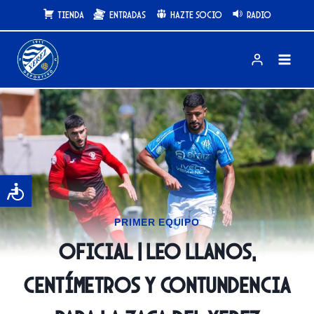
Saltar
Tienda
Entradas
Hazte Socio
Radio
al
contenido
PRIMER EQUIPO
OFICIAL | Leo Llanos,
centímetros y contundencia