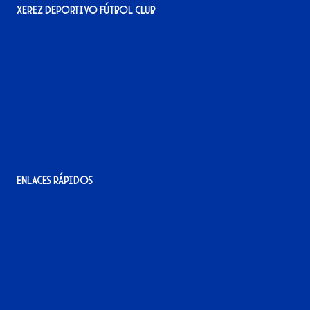
Xerez Deportivo Fútbol Club
Avenida Alcalde Jesús Mantaras, 1;
local 2-3, 11405 Jerez de la Frontera
956 11 22 32
info@xerezdfc.com
Enlaces rápidos
La tienda del Xerez
¡Hazte socio/a!
¡Hazte voluntario/a!
Contacto
Acreditaciones