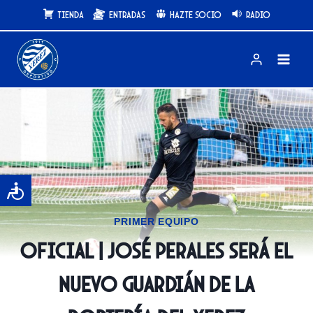
Saltar
Tienda
Entradas
Hazte Socio
Radio
al
contenido
PRIMER EQUIPO
OFICIAL | José Perales será el
nuevo guardián de la