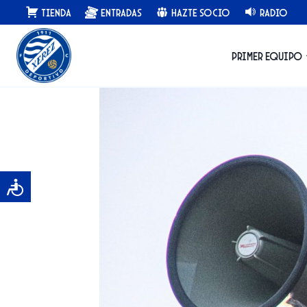
Saltar
Tienda
Entradas
Hazte Socio
Radio
al
contenido
Primer equipo