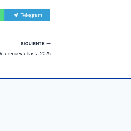
C
Telegram
o
m
p
a
r
SIGUIENTE
t
i
Oca renueva hasta 2025
r
e
n