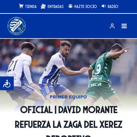
Saltar
Tienda
Entradas
Hazte Socio
Radio
al
contenido
PRIMER EQUIPO
OFICIAL | David Morante
refuerza la zaga del Xerez