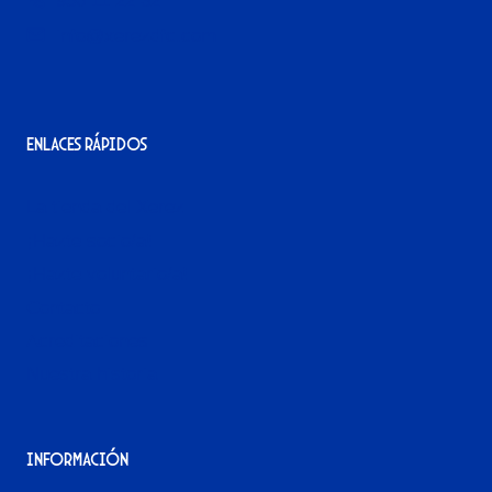
956 11 22 32
info@xerezdfc.com
Enlaces rápidos
La tienda del Xerez
¡Hazte socio/a!
¡Hazte voluntario/a!
Contacto
Acreditaciones
Nuestra historia
Información