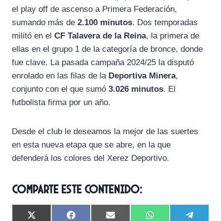
el play off de ascenso a Primera Federación,
sumando más de
2.100 minutos
. Dos temporadas
militó en el
CF Talavera de la Reina
, la primera de
ellas en el grupo 1 de la categoría de bronce, donde
fue clave. La pasada campaña 2024/25 la disputó
enrolado en las filas de la
Deportiva Minera
,
conjunto con el que sumó
3.026 minutos
. El
futbolista firma por un año.
Desde el club le deseamos la mejor de las suertes
en esta nueva etapa que se abre, en la que
defenderá los colores del Xerez Deportivo.
Comparte este contenido:
C
C
C
C
C
X
F
E
W
T