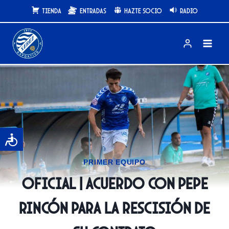
Saltar
Tienda
Entradas
Hazte Socio
Radio
al
contenido
PRIMER EQUIPO
OFICIAL | Acuerdo con Pepe
Rincón para la rescisión de