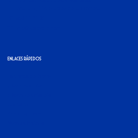
Avenida Alcalde Jesús Mantaras, 1;
local 2-3, 11405 Jerez de la Frontera
956 11 22 32
info@xerezdfc.com
Enlaces rápidos
La tienda del Xerez
¡Hazte socio/a!
¡Hazte voluntario/a!
Contacto
Acreditaciones
Nuestra historia