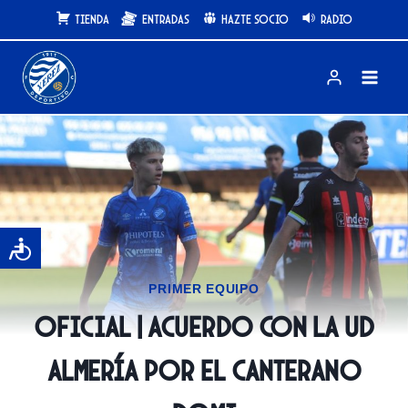
Saltar
Tienda
Entradas
Hazte Socio
Radio
al
contenido
PRIMER EQUIPO
OFICIAL | Acuerdo con la UD
Almería por el canterano