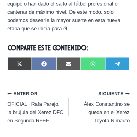
equipo o han dado el salto al fútbol profesional o
canteras de máximo nivel. De este modo, solo
podemos desearle la mayor suerte en esta nueva
etapa que se inicia para él.
Comparte este contenido:
C
C
C
C
C
X
F
E
W
T
o
o
o
o
o
(
a
m
h
e
m
m
m
m
m
T
c
a
a
l
p
p
p
p
p
w
e
i
t
e
a
a
a
a
a
i
b
l
s
g
Navegación
r
r
r
r
r
t
o
A
r
ANTERIOR
SIGUIENTE
t
t
t
t
t
t
o
p
a
OFICIAL | Rafa Parejo,
Álex Constantino se
i
i
i
i
i
e
k
p
m
de
r
r
r
r
r
r
la brújula del Xerez DFC
queda en el Xerez
e
e
e
e
e
)
entradas
en Segunda RFEF
Toyota Nimauto
n
n
n
n
n