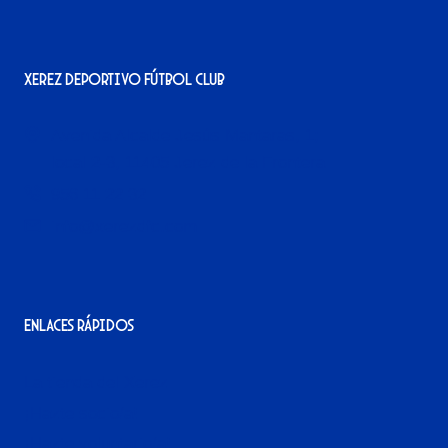
Xerez Deportivo Fútbol Club
Avenida Alcalde Jesús Mantaras, 1;
local 2-3, 11405 Jerez de la Frontera
956 11 22 32
info@xerezdfc.com
Enlaces rápidos
La tienda del Xerez
¡Hazte socio/a!
¡Hazte voluntario/a!