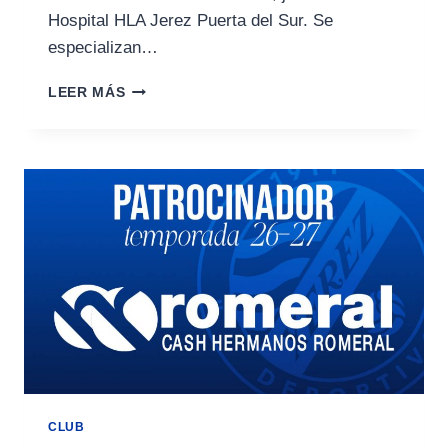
Hospital HLA Jerez Puerta del Sur. Se
especializan…
BAR
LEER MÁS
LA
ROTONDA
RENUEVA
SU
COMPROMISO
CON
EL
XEREZ
DEPORTIVO
CLUB