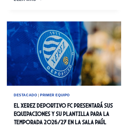
XEREZ
DEPORTIVO
FC
PRESENTA
UNA
EQUIPACIÓN
INSPIRADA
EN
LA
FERIA
DEL
CABALLO
DESTACADO
|
PRIMER EQUIPO
El Xerez Deportivo FC presentará sus
equipaciones y su plantilla para la
temporada 2026/27 en la Sala Paúl