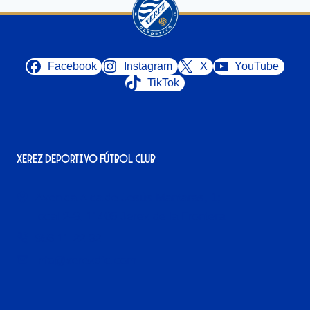
Facebook
Instagram
X
YouTube
TikTok
Xerez Deportivo Fútbol Club
Avenida Alcalde Jesús Mantaras, 1;
local 2-3, 11405 Jerez de la Frontera
956 11 22 32
info@xerezdfc.com