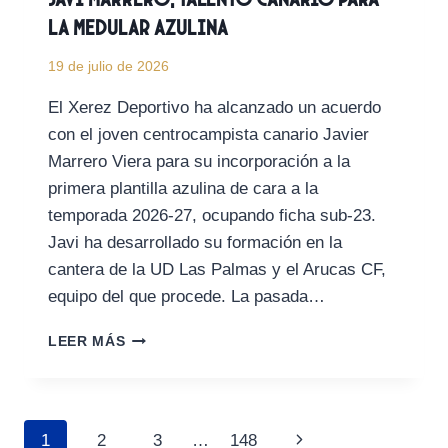
la medular azulina
19 de julio de 2026
El Xerez Deportivo ha alcanzado un acuerdo
con el joven centrocampista canario Javier
Marrero Viera para su incorporación a la
primera plantilla azulina de cara a la
temporada 2026-27, ocupando ficha sub-23.
Javi ha desarrollado su formación en la
cantera de la UD Las Palmas y el Arucas CF,
equipo del que procede. La pasada…
JAVI
LEER MÁS
MARRERO,
TALENTO
CANARIO
PARA
Navegación
Siguiente
1
2
3
…
148
LA