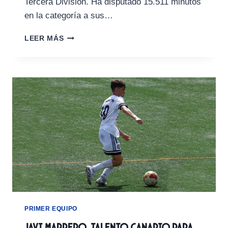
Tercera División. Ha disputado 15.511 minutos
en la categoría a sus…
PABLO
LEER MÁS
PLATERO,
CUATRO
ASCENSOS
A
SEGUNDA
FEDERACIÓN
AL
SERVICIO
DEL
ATAQUE
XERECISTA
PRIMER EQUIPO
Javi Marrero, talento canario para