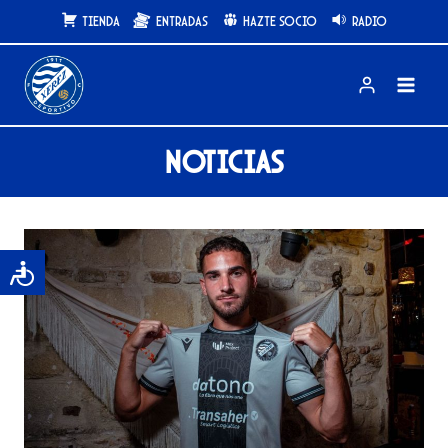
Saltar
Tienda
Entradas
Hazte Socio
Radio
al
contenido
Noticias