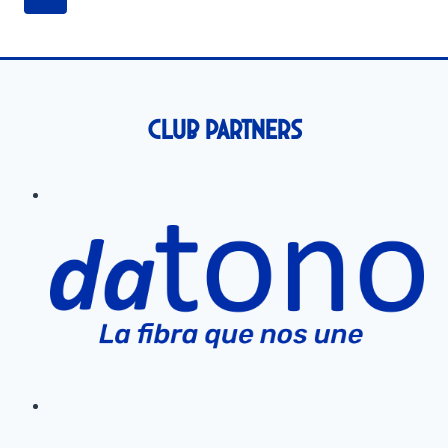
MEDULAR
de
página
AZULINA
página
Club Partners