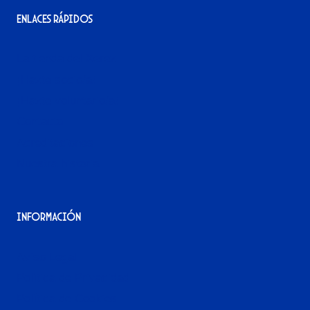
Enlaces rápidos
La tienda del Xerez
¡Hazte socio/a!
¡Hazte voluntario/a!
Contacto
Acreditaciones
Nuestra historia
Información
Aviso Legal
Política de Privacidad
Política de Cookies