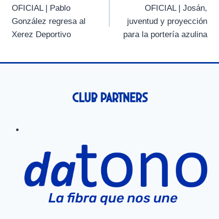
t
t
t
t
t
t
o
p
a
OFICIAL | Pablo
OFICIAL | Josán,
i
i
i
i
i
e
k
p
m
de
r
r
r
r
r
r
González regresa al
juventud y proyección
e
e
e
e
e
)
entradas
Xerez Deportivo
para la portería azulina
n
n
n
n
n
Club Partners