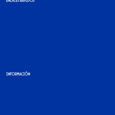
Enlaces rápidos
La tienda del Xerez
¡Hazte socio/a!
¡Hazte voluntario/a!
Contacto
Acreditaciones
Nuestra historia
Información
Aviso Legal
Política de Privacidad
Política de Cookies
Accesibilidad