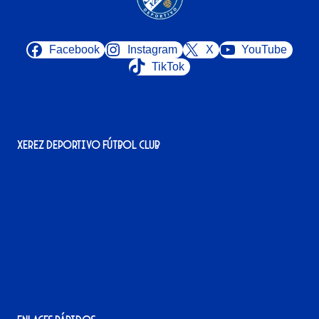
Facebook
Instagram
X
YouTube
TikTok
Xerez Deportivo Fútbol Club
Avenida Alcalde Jesús Mantaras, 1;
local 2-3, 11405 Jerez de la Frontera
956 11 22 32
info@xerezdfc.com