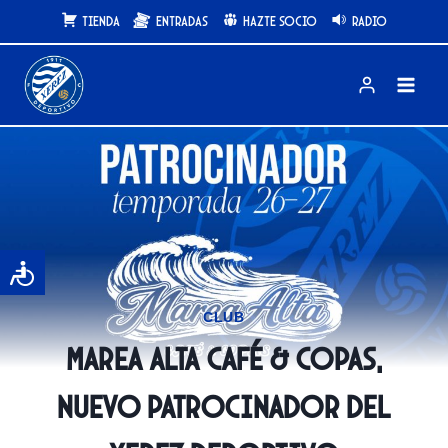
Saltar
Tienda
Entradas
Hazte Socio
Radio
al
contenido
CLUB
Marea Alta Café & Copas,
nuevo patrocinador del