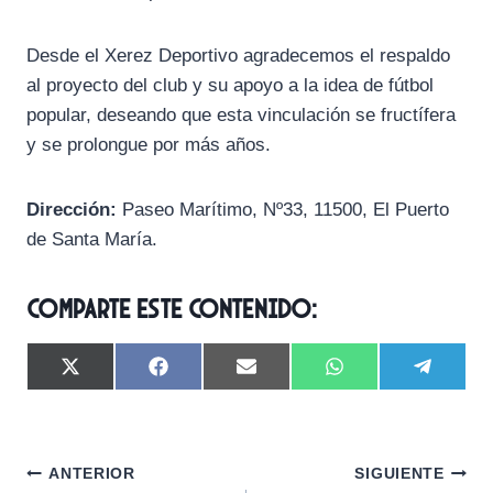
Desde el Xerez Deportivo agradecemos el respaldo
al proyecto del club y su apoyo a la idea de fútbol
popular, deseando que esta vinculación se fructífera
y se prolongue por más años.
Dirección:
Paseo Marítimo, Nº33, 11500, El Puerto
de Santa María.
Comparte este contenido:
C
C
C
C
C
X
F
E
W
T
o
o
o
o
o
(
a
m
h
e
m
m
m
m
m
T
c
a
a
l
p
p
p
p
p
w
e
i
t
e
a
a
a
a
a
i
b
l
s
g
Navegación
r
r
r
r
r
t
o
A
r
ANTERIOR
SIGUIENTE