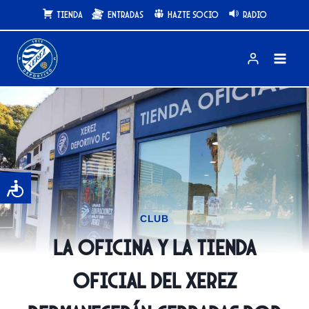
Saltar
Tienda
Entradas
Hazte Socio
Radio
al
contenido
CLUB
La oficina y la tienda
oficial del Xerez