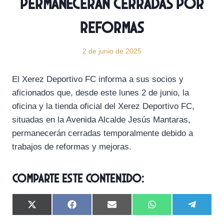
permanecerán cerradas por
reformas
2 de junio de 2025
El Xerez Deportivo FC informa a sus socios y
aficionados que, desde este lunes 2 de junio, la
oficina y la tienda oficial del Xerez Deportivo FC,
situadas en la Avenida Alcalde Jesús Mantaras,
permanecerán cerradas temporalmente debido a
trabajos de reformas y mejoras.
Comparte este contenido:
C
C
C
C
C
X
F
E
W
T
o
o
o
o
o
(
a
m
h
e