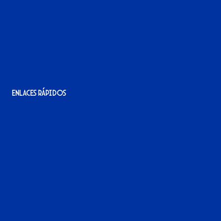
local 2-3, 11405 Jerez de la Frontera
956 11 22 32
info@xerezdfc.com
Enlaces rápidos
La tienda del Xerez
¡Hazte socio/a!
¡Hazte voluntario/a!
Contacto
Acreditaciones
Nuestra historia