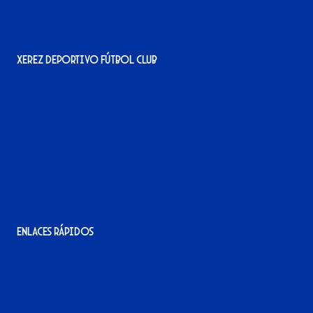
Xerez Deportivo Fútbol Club
Avenida Alcalde Jesús Mantaras, 1;
local 2-3, 11405 Jerez de la Frontera
956 11 22 32
info@xerezdfc.com
Enlaces rápidos
La tienda del Xerez
¡Hazte socio/a!