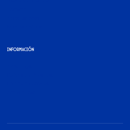
¡Hazte voluntario/a!
Contacto
Acreditaciones
Nuestra historia
Información
Aviso Legal
Política de Privacidad
Política de Cookies
Accesibilidad