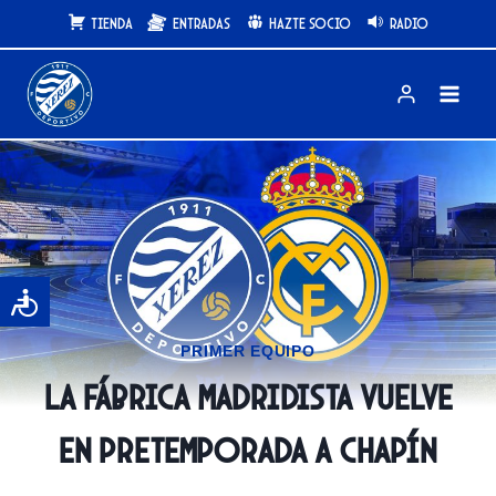
Saltar
Tienda
Entradas
Hazte Socio
Radio
al
contenido
PRIMER EQUIPO
La Fábrica madridista vuelve
en pretemporada a Chapín