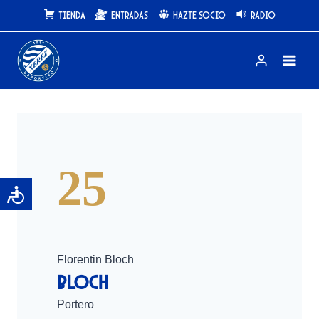
Saltar
Tienda
Entradas
Hazte Socio
Radio
al
contenido
25
Florentin Bloch
Bloch
Portero