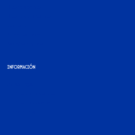
¡Hazte socio/a!
¡Hazte voluntario/a!
Contacto
Acreditaciones
Nuestra historia
Información
Aviso Legal
Política de Privacidad
Política de Cookies
Accesibilidad