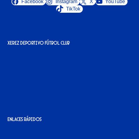
Facebook
Instagram
X
YouTube
TikTok
Xerez Deportivo Fútbol Club
Avenida Alcalde Jesús Mantaras, 1;
local 2-3, 11405 Jerez de la Frontera
956 11 22 32
info@xerezdfc.com
Enlaces rápidos
La tienda del Xerez