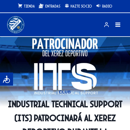
Saltar
Tienda
Entradas
Hazte Socio
Radio
al
contenido
CLUB
Industrial Technical Support
(ITS) patrocinará al Xerez