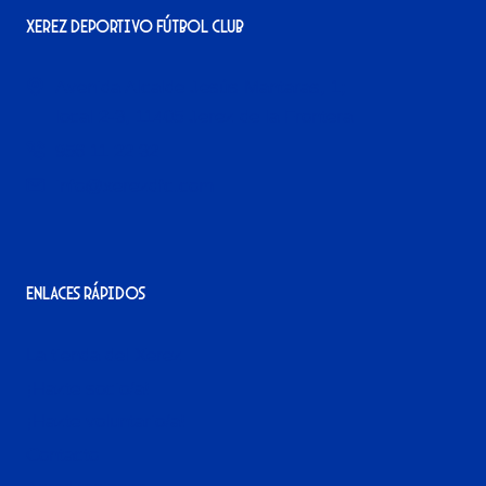
Xerez Deportivo Fútbol Club
Avenida Alcalde Jesús Mantaras, 1;
local 2-3, 11405 Jerez de la Frontera
956 11 22 32
info@xerezdfc.com
Enlaces rápidos
La tienda del Xerez
¡Hazte socio/a!
¡Hazte voluntario/a!
Contacto